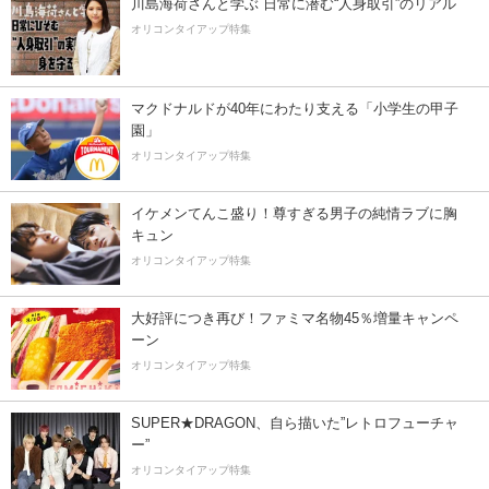
川島海荷さんと学ぶ 日常に潜む“人身取引”のリアル
オリコンタイアップ特集
マクドナルドが40年にわたり支える「小学生の甲子
園」
オリコンタイアップ特集
イケメンてんこ盛り！尊すぎる男子の純情ラブに胸
キュン
オリコンタイアップ特集
大好評につき再び！ファミマ名物45％増量キャンペ
ーン
オリコンタイアップ特集
SUPER★DRAGON、自ら描いた”レトロフューチャ
ー”
オリコンタイアップ特集