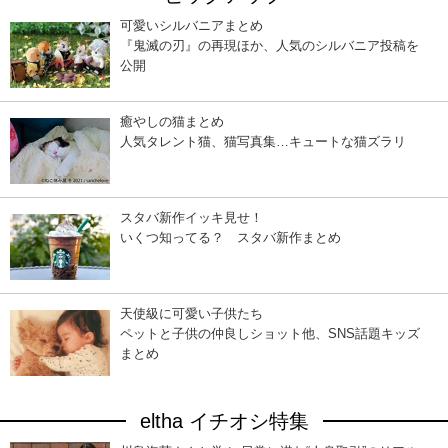
可愛いシルバニアまとめ
『鬼滅の刃』の再現ほか、人気のシルバニア投稿を
公開
癒やしの猫まとめ
人気タレント猫、猫写真集…キュートな猫ズラリ
スタバ新作イッキ見せ！
いくつ知ってる？ スタバ新作まとめ
天使級に可愛い子供たち
ペットと子供の仲良しショット他、SNS話題キッズ
まとめ
eltha イチオシ特集