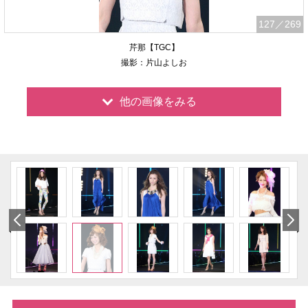
127
／269
芹那【TGC】
撮影：片山よしお
他の画像をみる