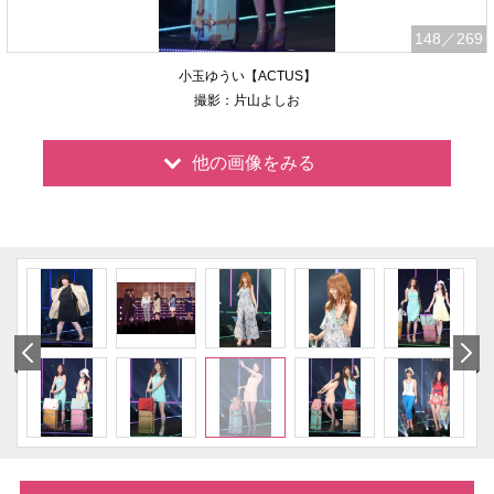
148
／269
小玉ゆうい【ACTUS】
撮影：片山よしお
他の画像をみる