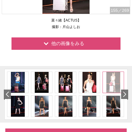
155
／269
菜々緒【ACTUS】
撮影：片山よしお
他の画像をみる