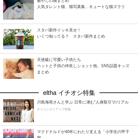
癒やしの猫まとめ
人気タレント猫、猫写真集…キュートな猫ズラリ
スタバ新作イッキ見せ！
いくつ知ってる？ スタバ新作まとめ
天使級に可愛い子供たち
ペットと子供の仲良しショット他、SNS話題キッズ
まとめ
eltha イチオシ特集
川島海荷さんと学ぶ 日常に潜む“人身取引”のリアル
オリコンタイアップ特集
マクドナルドが40年にわたり支える「小学生の甲子
園」