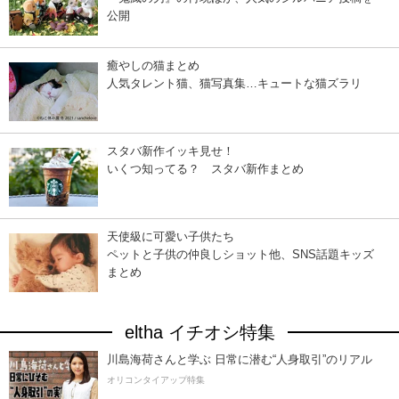
公開
癒やしの猫まとめ
人気タレント猫、猫写真集…キュートな猫ズラリ
スタバ新作イッキ見せ！
いくつ知ってる？ スタバ新作まとめ
天使級に可愛い子供たち
ペットと子供の仲良しショット他、SNS話題キッズ
まとめ
eltha イチオシ特集
川島海荷さんと学ぶ 日常に潜む“人身取引”のリアル
オリコンタイアップ特集