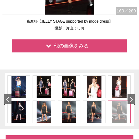
160
／269
森摩耶【JELLY STAGE supported by modeldress】
撮影：片山よしお
他の画像をみる