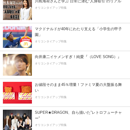
川島海荷さんと学ぶ 日常に潜む“人身取引”のリアル
オリコンタイアップ特集
マクドナルドが40年にわたり支える「小学生の甲子
園」
オリコンタイアップ特集
向井康二イケメンすぎ！純愛『（LOVE SONG）』
オリコンタイアップ特集
お値段そのまま45％増量！ファミマ夏の大盤振る舞
い
オリコンタイアップ特集
SUPER★DRAGON、自ら描いた”レトロフューチャ
ー”
オリコンタイアップ特集