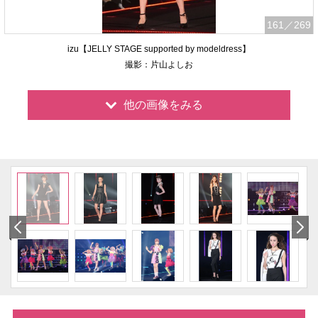
161
／269
izu【JELLY STAGE supported by modeldress】
撮影：片山よしお
他の画像をみる