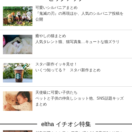
可愛いシルバニアまとめ
『鬼滅の刃』の再現ほか、人気のシルバニア投稿を
公開
癒やしの猫まとめ
人気タレント猫、猫写真集…キュートな猫ズラリ
スタバ新作イッキ見せ！
いくつ知ってる？ スタバ新作まとめ
天使級に可愛い子供たち
ペットと子供の仲良しショット他、SNS話題キッズ
まとめ
eltha イチオシ特集