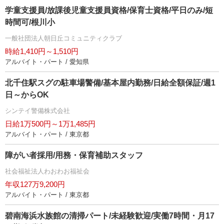
学童支援員/放課後児童支援員資格/保育士資格/平日のみ/短
時間可/根川小
一般社団法人朝日丘コミュニティクラブ
時給1,410円～1,510円
アルバイト・パート / 愛知県
北千住駅スグの駐車場警備/基本屋内勤務/日給全額保証/週1
日～からOK
シンテイ警備株式会社
日給1万500円～1万1,485円
アルバイト・パート / 東京都
障がい者採用/用務・保育補助スタッフ
社会福祉法人わおわお福祉会
年収127万9,200円
アルバイト・パート / 東京都
碧南海浜水族館の清掃パート/未経験歓迎/実働7時間・月17