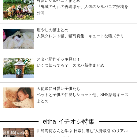
可愛いシルバニアまとめ
『鬼滅の刃』の再現ほか、人気のシルバニア投稿を
公開
癒やしの猫まとめ
人気タレント猫、猫写真集…キュートな猫ズラリ
スタバ新作イッキ見せ！
いくつ知ってる？ スタバ新作まとめ
天使級に可愛い子供たち
ペットと子供の仲良しショット他、SNS話題キッズ
まとめ
eltha イチオシ特集
川島海荷さんと学ぶ 日常に潜む“人身取引”のリアル