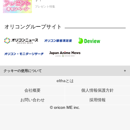
プレゼント特集
オリコングループサイト
クッキーの使用について
このサイトでは Cookie を使用して、ユーザーに合わせたコンテンツや広告の
elthaとは
表示、ソーシャル メディア機能の提供、広告の表示回数やクリック数の測定を
会社概要
個人情報保護方針
行っています。
また、ユーザーによるサイトの利用状況についても情報を収集し、ソーシャル
お問い合わせ
採用情報
メディアや広告配信、データ解析の各パートナーに提供しています。
各パートナーは、この情報とユーザーが各パートナーに提供した他の情報や、
© oricon ME inc.
ユーザーが各パートナーのサービスを使用したときに収集した他の情報を組み
合わせて使用することがあります。