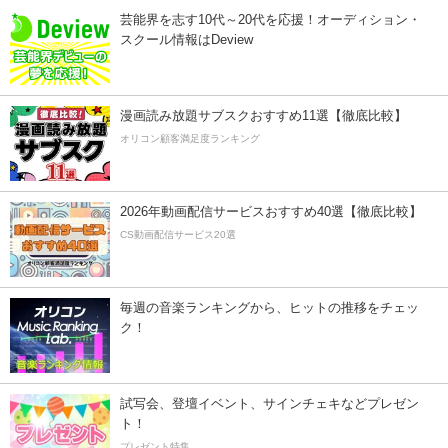
芸能界を志す10代～20代を応援！オーディション・
スクール情報はDeview
漫画読み放題サブスクおすすめ11選【徹底比較】
オリコン顧客満足度ランキング
2026年動画配信サービスおすすめ40選【徹底比較】
CS動画配信サービス20選
毎週の音楽ランキングから、ヒットの推移をチェッ
ク！
試写会、登壇イベント、サインチェキなどプレゼン
ト！
プレゼント特集