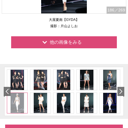
186
／269
大屋夏南【GYDA】
撮影：片山よしお
他の画像をみる