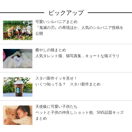
ピックアップ
可愛いシルバニアまとめ
『鬼滅の刃』の再現ほか、人気のシルバニア投稿を
公開
癒やしの猫まとめ
人気タレント猫、猫写真集…キュートな猫ズラリ
スタバ新作イッキ見せ！
いくつ知ってる？ スタバ新作まとめ
天使級に可愛い子供たち
ペットと子供の仲良しショット他、SNS話題キッズ
まとめ