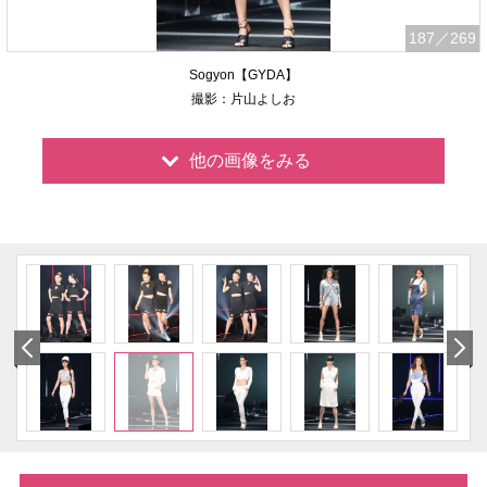
187
／269
Sogyon【GYDA】
撮影：片山よしお
他の画像をみる