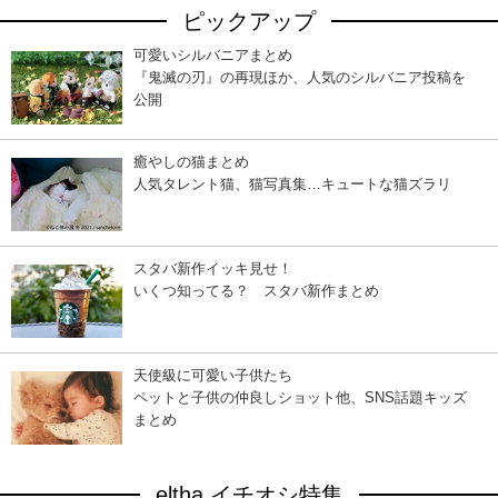
ピックアップ
可愛いシルバニアまとめ
『鬼滅の刃』の再現ほか、人気のシルバニア投稿を
公開
癒やしの猫まとめ
人気タレント猫、猫写真集…キュートな猫ズラリ
スタバ新作イッキ見せ！
いくつ知ってる？ スタバ新作まとめ
天使級に可愛い子供たち
ペットと子供の仲良しショット他、SNS話題キッズ
まとめ
eltha イチオシ特集