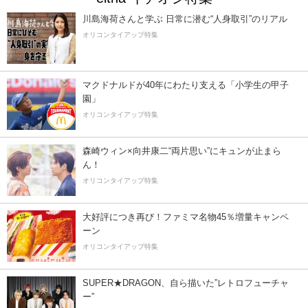
川島海荷さんと学ぶ 日常に潜む“人身取引”のリアル
オリコンタイアップ特集
マクドナルドが40年にわたり支える「小学生の甲子
園」
オリコンタイアップ特集
森崎ウィン×向井康二“両片思い”にキュンが止まら
ん！
オリコンタイアップ特集
大好評につき再び！ファミマ名物45％増量キャンペ
ーン
オリコンタイアップ特集
SUPER★DRAGON、自ら描いた”レトロフューチャ
ー”