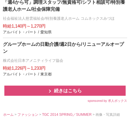
「週4から可」調理スタッフ/無資格可/シフト相談可/特別養
護老人ホーム/社会保障完備
社会福祉法人慈雲福祉会/特別養護老人ホーム コムネックスみづほ
時給1,140円～1,270円
アルバイト・パート / 愛知県
グループホームの日勤介護/週2日から/リニューアルオープ
ン
株式会社日本アメニティライフ協会
時給1,226円～1,233円
アルバイト・パート / 東京都
続きはこちら
sponsored by 求人ボックス
ホーム
>
ファッション
>
TGC 2014 SPRING／SUMMER
> 画像・写真詳細