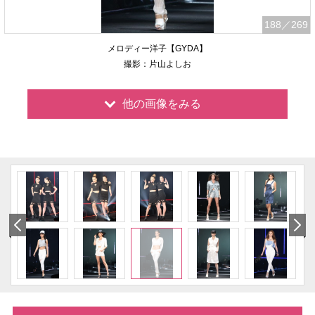
188
／269
メロディー洋子【GYDA】
撮影：片山よしお
他の画像をみる