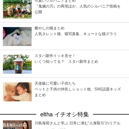
可愛いシルバニアまとめ
『鬼滅の刃』の再現ほか、人気のシルバニア投稿を
公開
癒やしの猫まとめ
人気タレント猫、猫写真集…キュートな猫ズラリ
スタバ新作イッキ見せ！
いくつ知ってる？ スタバ新作まとめ
天使級に可愛い子供たち
ペットと子供の仲良しショット他、SNS話題キッズ
まとめ
eltha イチオシ特集
川島海荷さんと学ぶ 日常に潜む“人身取引”のリアル