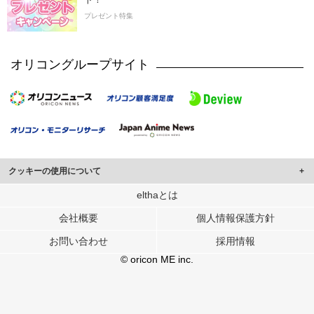
プレゼント特集
オリコングループサイト
クッキーの使用について
このサイトでは Cookie を使用して、ユーザーに合わせたコンテンツや広告の
elthaとは
表示、ソーシャル メディア機能の提供、広告の表示回数やクリック数の測定を
会社概要
個人情報保護方針
行っています。
また、ユーザーによるサイトの利用状況についても情報を収集し、ソーシャル
お問い合わせ
採用情報
メディアや広告配信、データ解析の各パートナーに提供しています。
各パートナーは、この情報とユーザーが各パートナーに提供した他の情報や、
© oricon ME inc.
ユーザーが各パートナーのサービスを使用したときに収集した他の情報を組み
合わせて使用することがあります。