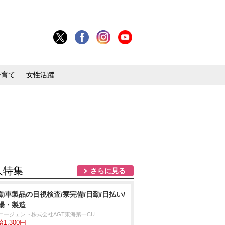
子育て
女性活躍
人特集
さらに見る
動車製品の目視検査/寮完備/日勤/日払い/
場・製造
Tエージェント株式会社AGT東海第一CU
1,300円