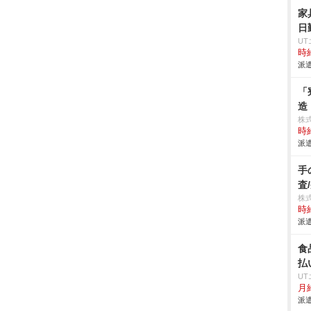
家
日
U
時給
派遣
「
造
株
時給
派遣
手
査
株
時給
派遣
食
払
U
月給
派遣