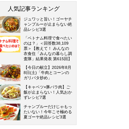
人気記事ランキング
ジュワッと旨い！ゴーヤチ
ャンプルーが止まらない絶
品レシピ3選
「ベトナム料理で食べたい
のは？」＜回答数38,109
票＞【教えて！ みんなの
衣食住「みんなの暮らし調
査隊」結果発表 第615回】
【今日の献立】2026年8月
8日(土)「牛肉とコーンの
ガリバタ炒め」
【キャベツ×豚バラ肉】ご
飯が止まらない！人気おか
ずレシピ7選
チャンプルーだけじゃもっ
たいない！今年こそ極める
夏ゴーヤ絶品レシピ3選