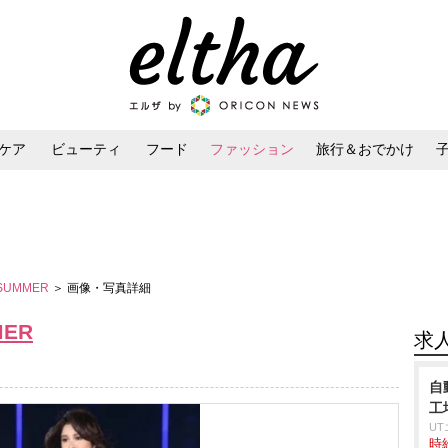
ケア
ビューティ
フード
ファッション
旅行＆おでかけ
ンケア
ダイエット・ボディケア
ヘアスタイル・ヘアアレンジ
／SUMMER
＞ 画像・写真詳細
MER
求
自
工
U
時給