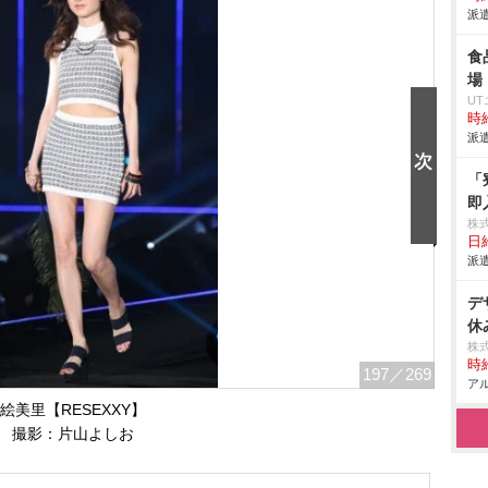
派遣
食
場
U
時給
派遣
「
即
株
日給
派遣
デ
休
株
時給
197
／269
アル
絵美里【RESEXXY】
撮影：片山よしお