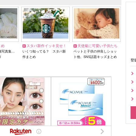
とめ
スタバ新作イッキ見せ！
天使級に可愛い子供たち
猫写真集…
いくつ知ってる？ スタバ新
ペットと子供の仲良しショッ
リ
作まとめ
ト他、SNS話題キッズまとめ
登