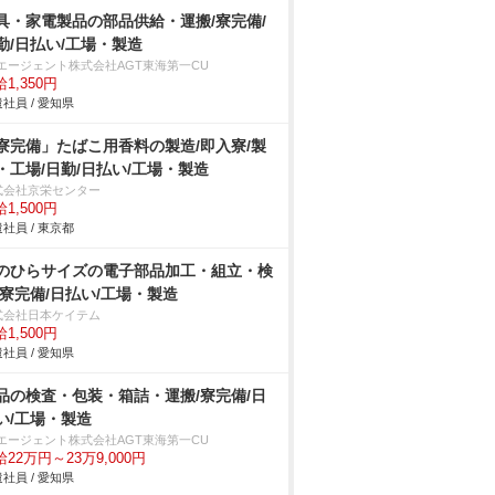
具・家電製品の部品供給・運搬/寮完備/
勤/日払い/工場・製造
Tエージェント株式会社AGT東海第一CU
1,350円
社員 / 愛知県
寮完備」たばこ用香料の製造/即入寮/製
・工場/日勤/日払い/工場・製造
式会社京栄センター
1,500円
社員 / 東京都
のひらサイズの電子部品加工・組立・検
/寮完備/日払い/工場・製造
式会社日本ケイテム
1,500円
社員 / 愛知県
品の検査・包装・箱詰・運搬/寮完備/日
い/工場・製造
Tエージェント株式会社AGT東海第一CU
22万円～23万9,000円
社員 / 愛知県