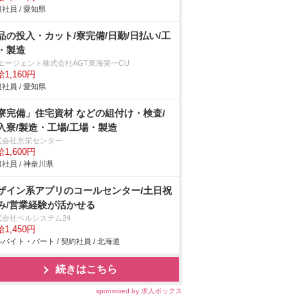
社員 / 愛知県
品の投入・カット/寮完備/日勤/日払い/工
・製造
Tエージェント株式会社AGT東海第一CU
1,160円
社員 / 愛知県
寮完備」住宅資材 などの組付け・検査/
入寮/製造・工場/工場・製造
式会社京栄センター
1,600円
社員 / 神奈川県
ザイン系アプリのコールセンター/土日祝
み/営業経験が活かせる
式会社ベルシステム24
1,450円
バイト・パート / 契約社員 / 北海道
続きはこちら
sponsored by 求人ボックス