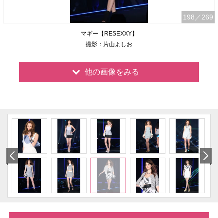
198
／269
マギー【RESEXXY】
撮影：片山よしお
他の画像をみる