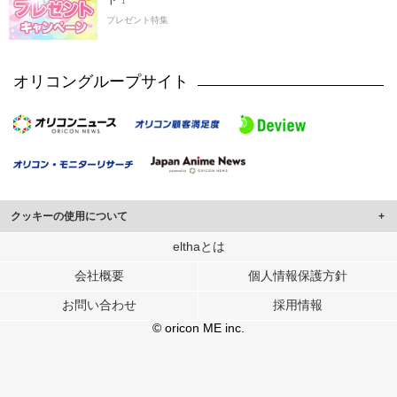
プレゼント特集
オリコングループサイト
クッキーの使用について
このサイトでは Cookie を使用して、ユーザーに合わせたコンテンツや広告の
elthaとは
表示、ソーシャル メディア機能の提供、広告の表示回数やクリック数の測定を
会社概要
個人情報保護方針
行っています。
また、ユーザーによるサイトの利用状況についても情報を収集し、ソーシャル
お問い合わせ
採用情報
メディアや広告配信、データ解析の各パートナーに提供しています。
各パートナーは、この情報とユーザーが各パートナーに提供した他の情報や、
© oricon ME inc.
ユーザーが各パートナーのサービスを使用したときに収集した他の情報を組み
合わせて使用することがあります。