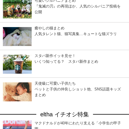
可愛いシルバニアまとめ
『鬼滅の刃』の再現ほか、人気のシルバニア投稿を
公開
癒やしの猫まとめ
人気タレント猫、猫写真集…キュートな猫ズラリ
スタバ新作イッキ見せ！
いくつ知ってる？ スタバ新作まとめ
天使級に可愛い子供たち
ペットと子供の仲良しショット他、SNS話題キッズ
まとめ
eltha イチオシ特集
マクドナルドが40年にわたり支える「小学生の甲子
園」