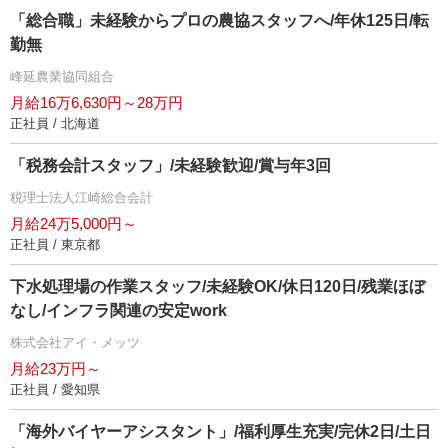
「総合職」未経験からプロの農協スタッフへ/年休125日/転
勤無
峰延農業協同組合
月給16万6,630円～28万円
正社員 / 北海道
「税務会計スタッフ」/未経験歓迎/賞与年3回
税理士法人江崎総合会計
月給24万5,000円～
正社員 / 東京都
下水処理場の作業スタッフ/未経験OK/休日120日/残業ほぼ
なし/インフラ関連の安定work
株式会社アイ・メッツ
月給23万円～
正社員 / 愛知県
「海外バイヤーアシスタント」/福利厚生充実/完休2日/土日