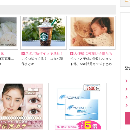
とめ
スタバ新作イッキ見せ！
天使級に可愛い子供たち
猫写真集…
いくつ知ってる？ スタバ新
ペットと子供の仲良しショッ
リ
作まとめ
ト他、SNS話題キッズまとめ
登