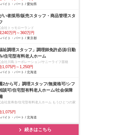
バイト・パート / 愛知県
がい者採用/販売スタッフ・商品管理スタ
フ
式会社トゥモローランド
収240万円～360万円
バイト・パート / 東京都
福祉調理スタッフ」調理師免許必須/日勤
み/住宅型有料老人ホーム
式会社川島コーポレーション/サニーライフ苗穂
1,075円～1,250円
バイト・パート / 北海道
週2から可」調理スタッフ/無資格可/シフ
相談可/住宅型有料老人ホーム/社会保障
備
式会社皇寿舎/住宅型有料老人ホーム もうひとつの家
1,075円
バイト・パート / 北海道
続きはこちら