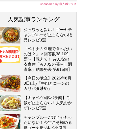
sponsored by 求人ボックス
人気記事ランキング
ジュワッと旨い！ゴーヤチ
ャンプルーが止まらない絶
品レシピ3選
「ベトナム料理で食べたい
のは？」＜回答数38,109
票＞【教えて！ みんなの
衣食住「みんなの暮らし調
査隊」結果発表 第615回】
【今日の献立】2026年8月
8日(土)「牛肉とコーンの
ガリバタ炒め」
【キャベツ×豚バラ肉】ご
飯が止まらない！人気おか
ずレシピ7選
チャンプルーだけじゃもっ
たいない！今年こそ極める
夏ゴーヤ絶品レシピ3選