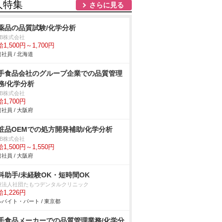
人特集
さらに見る
薬品の品質試験/化学分析
DB株式会社
1,500円～1,700円
社員 / 北海道
手食品会社のグループ企業での品質管理
務/化学分析
DB株式会社
1,700円
社員 / 大阪府
粧品OEMでの処方開発補助/化学分析
DB株式会社
1,500円～1,550円
社員 / 大阪府
科助手/未経験OK・短時間OK
療法人社団たもつデンタルクリニック
1,226円
バイト・パート / 東京都
手食品メーカーでの品質管理業務/化学分