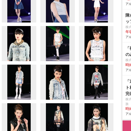
アル
障
ッ
株
年
アル
「
の
株
時給
アル
「
ト
完
株
族
時給
アル