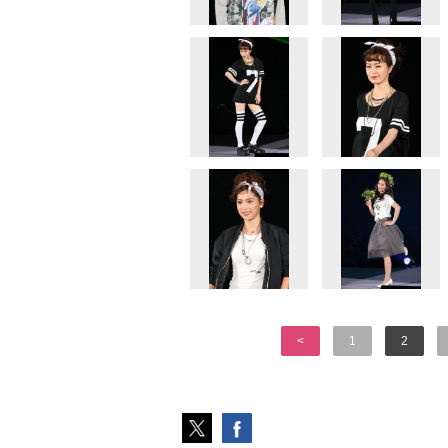
<
1
2