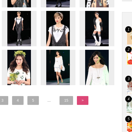
3
4
5
…
15
>