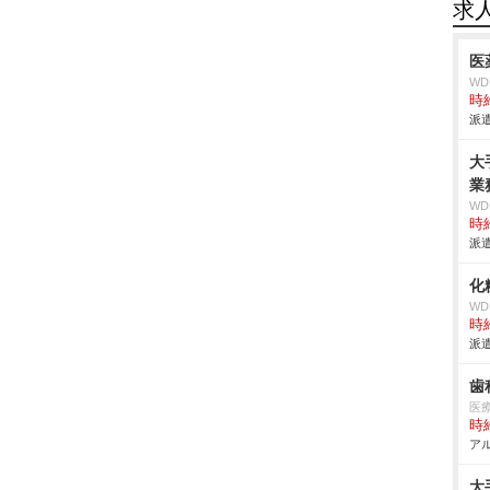
求
医
W
時給
派遣
大
業
W
時給
派遣
化
W
時給
派遣
歯
医
時給
アル
大