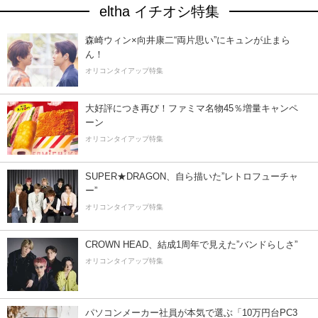
eltha イチオシ特集
森崎ウィン×向井康二“両片思い”にキュンが止まら
ん！
オリコンタイアップ特集
大好評につき再び！ファミマ名物45％増量キャンペ
ーン
オリコンタイアップ特集
SUPER★DRAGON、自ら描いた”レトロフューチャ
ー”
オリコンタイアップ特集
CROWN HEAD、結成1周年で見えた”バンドらしさ”
オリコンタイアップ特集
パソコンメーカー社員が本気で選ぶ「10万円台PC3