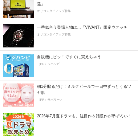
選」
オリコンタイアップ特集
一番似合う登場人物は…『VIVANT』限定ウオッチ
オリコンタイアップ特集
自販機にピッ！ですぐに買えちゃう
（PR）ジハンピ
朝1分貼るだけ！ミルクピールで一日中ずっとうるツ
ヤ肌
（PR）サボリーノ
2026年7月夏ドラマも、注目作＆話題作が勢ぞろい！