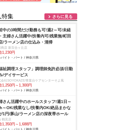
人特集
さらに見る
前中の3時間だけ勤務も可!週2～可/未経
・主婦さん活躍中/扶養内可/残業無/町田
店/ラーメン店の仕込み・清掃
田商店 新百合ヶ丘店
1,230円
バイト・パート / 神奈川県
福祉調理スタッフ」調理師免許必須/日勤
み/デイサービス
式会社SOYOKAZE/青葉台ケアセンターそよ風
1,250円～1,300円
バイト・パート / 神奈川県
婦さん活躍中のホールスタッフ!週1日～
3h～OK/残業なし/扶養内OK/絶品まかな
が1円/豚山/ラーメン店の深夜帯ホール
山 鶴見店
1,350円～1,688円
バイト・パート / 神奈川県