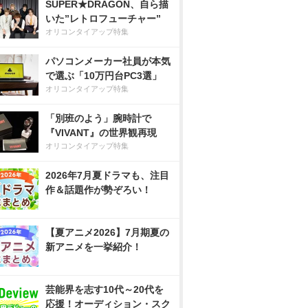
SUPER★DRAGON、自ら描
いた”レトロフューチャー”
オリコンタイアップ特集
パソコンメーカー社員が本気
で選ぶ「10万円台PC3選」
オリコンタイアップ特集
「別班のよう」腕時計で
『VIVANT』の世界観再現
オリコンタイアップ特集
2026年7月夏ドラマも、注目
作＆話題作が勢ぞろい！
【夏アニメ2026】7月期夏の
新アニメを一挙紹介！
芸能界を志す10代～20代を
応援！オーディション・スク