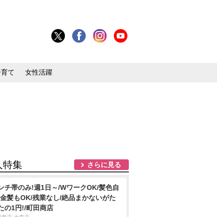
子育て
女性活躍
人特集
さらに見る
ンチ帯のみ!週1日～/WワークOK/髪色自
!金髪もOK/残業なし/絶品まかないがた
たの1円!/町田商店