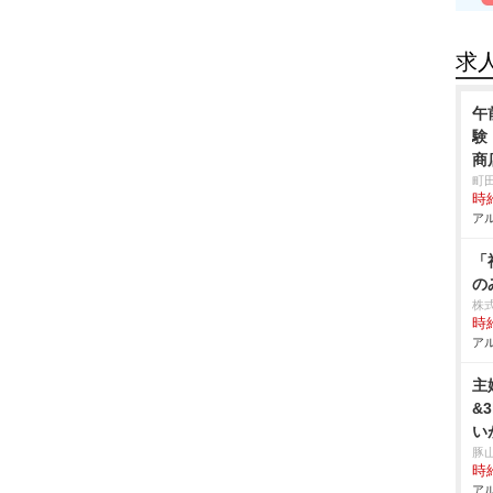
求
午
験
商
町
時給
アル
「
の
株
時給
アル
主
&
い
豚
時給
アル