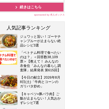
続きはこちら
sponsored by 求人ボックス
人気記事ランキング
ジュワッと旨い！ゴーヤチ
ャンプルーが止まらない絶
品レシピ3選
「ベトナム料理で食べたい
のは？」＜回答数38,109
票＞【教えて！ みんなの
衣食住「みんなの暮らし調
査隊」結果発表 第615回】
【今日の献立】2026年8月
8日(土)「牛肉とコーンの
ガリバタ炒め」
【キャベツ×豚バラ肉】ご
飯が止まらない！人気おか
ずレシピ7選