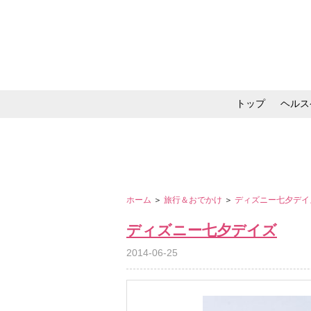
トップ
ヘルス
メイク・コスメ・スキ
ホーム
＞
旅行＆おでかけ
＞
ディズニー七夕デ
ディズニー七夕デイズ
2014-06-25