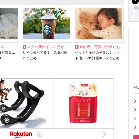
とめ
スタバ新作イッキ見せ！
天使級に可愛い子供たち
猫写真集…
いくつ知ってる？ スタバ新
ペットと子供の仲良しショッ
リ
作まとめ
ト他、SNS話題キッズまとめ
登