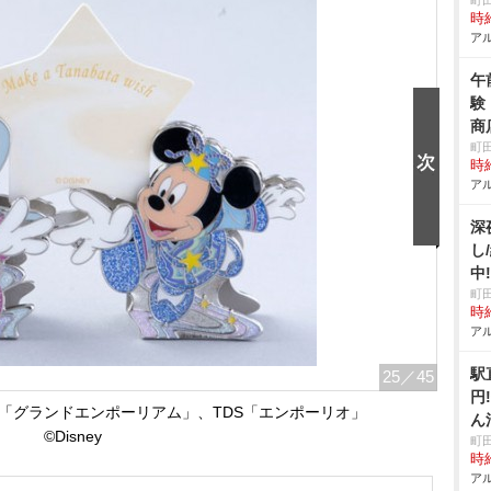
町
時給
アル
午
験
商
町
時給
アル
深
し
中
町
時給
アル
駅
25
／45
円
DL「グランドエンポーリアム」、TDS「エンポーリオ」
ん
©Disney
清掃
町
時給
アル