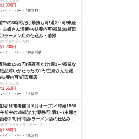
田商店 大森店
1,300円
バイト・パート / 東京都
前中の3時間だけ勤務も可!週2～可/未経
・主婦さん活躍中/扶養内可/残業無/町田
店/ラーメン店の仕込み・清掃
田商店 新百合ヶ丘店
1,230円
バイト・パート / 神奈川県
夜時給1563円!深夜帯だけ!週1～/残業な
/絶品賄いがたったの1円/主婦さん活躍
!/扶養内可/町田商店
田商店 十三店
1,563円
バイト・パート / 大阪府
直結!終電考慮可!6月オープン!時給1550
!午前中の3時間だけ勤務可!週1～/主婦さ
活躍中/町田商店/ラーメン店の仕込み・
/406
田商店 渋谷サクラステージ店
1,550円
バイト・パート / 東京都