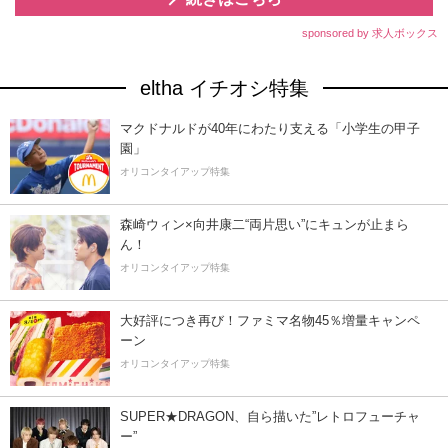
sponsored by 求人ボックス
eltha イチオシ特集
マクドナルドが40年にわたり支える「小学生の甲子
園」
オリコンタイアップ特集
森崎ウィン×向井康二“両片思い”にキュンが止まら
ん！
オリコンタイアップ特集
大好評につき再び！ファミマ名物45％増量キャンペ
ーン
オリコンタイアップ特集
SUPER★DRAGON、自ら描いた”レトロフューチャ
ー”