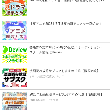
2026年7月夏ドラマも、注目作＆話題作が勢ぞろい！
【夏アニメ2026】7月期夏の新アニメを一挙紹介！
芸能界を志す10代～20代を応援！オーディション・
スクール情報はDeview
漫画読み放題サブスクおすすめ11選【徹底比較】
オリコン顧客満足度ランキング
2026年動画配信サービスおすすめ40選【徹底比較】
CS動画配信サービス20選