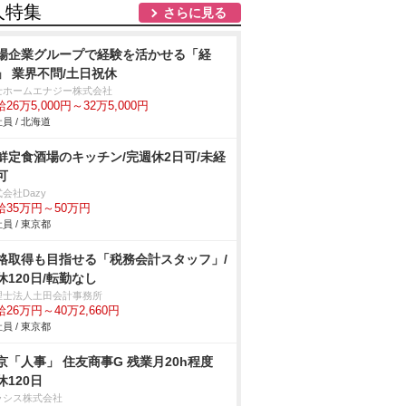
人特集
さらに見る
場企業グループで経験を活かせる「経
」 業界不問/土日祝休
士ホームエナジー株式会社
26万5,000円～32万5,000円
員 / 北海道
鮮定食酒場のキッチン/完週休2日可/未経
可
会社Dazy
給35万円～50万円
員 / 東京都
格取得も目指せる「税務会計スタッフ」/
休120日/転勤なし
理士法人土田会計事務所
26万円～40万2,660円
員 / 東京都
京「人事」 住友商事G 残業月20h程度
休120日
ラシス株式会社