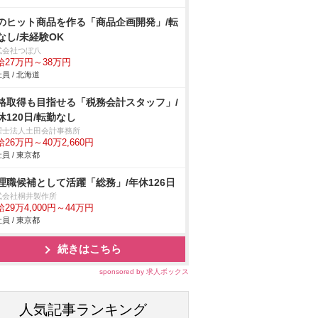
のヒット商品を作る「商品企画開発」/転
なし/未経験OK
式会社つぼ八
給27万円～38万円
員 / 北海道
格取得も目指せる「税務会計スタッフ」/
休120日/転勤なし
理士法人土田会計事務所
26万円～40万2,660円
員 / 東京都
理職候補として活躍「総務」/年休126日
式会社桐井製作所
29万4,000円～44万円
員 / 東京都
続きはこちら
sponsored by 求人ボックス
人気記事ランキング