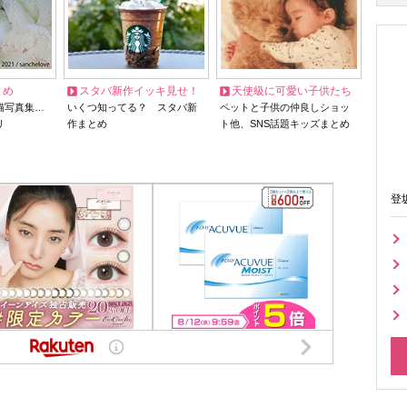
とめ
スタバ新作イッキ見せ！
天使級に可愛い子供たち
猫写真集…
いくつ知ってる？ スタバ新
ペットと子供の仲良しショッ
リ
作まとめ
ト他、SNS話題キッズまとめ
登