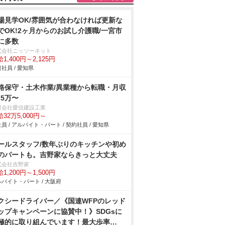
場見学OK/雰囲気が合わなければ更新な
でOK!2ヶ月からのお試し介護職/一宮市
に多数
式会社ニッソーネット
1,400円～2,125円
社員 / 愛知県
路保守・土木作業/異業種から転職・月収
.5万〜
限会社愛信建設工業
32万5,000円～
員 / アルバイト・パート / 契約社員 / 愛知県
ールスタッフ/数年ぶりのキッチンや初め
のパートも。吉野家ならきっと大丈夫
式会社吉野家
1,200円～1,500円
バイト・パート / 大阪府
クシードライバー／《国連WFPのレッド
ップキャンペーンに協賛中！》SDGsに
極的に取り組んでいます！最大歩率