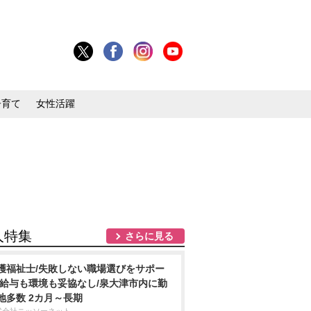
子育て
女性活躍
人特集
さらに見る
護福祉士/失敗しない職場選びをサポー
/給与も環境も妥協なし/泉大津市内に勤
地多数 2カ月～長期