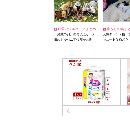
可愛いシルバニアまとめ
癒やしの猫ま
『鬼滅の刃』の再現ほか、人
人気タレント猫、
気のシルバニア投稿を公開
キュートな猫ズラ