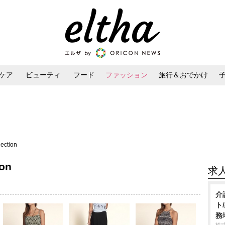
ケア
ビューティ
フード
ファッション
旅行＆おでかけ
ンケア
ダイエット・ボディケア
ヘアスタイル・ヘアアレンジ
ection
ion
求
介
ト
務