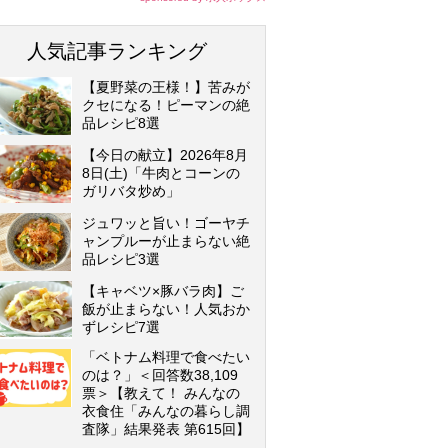
人気記事ランキング
【夏野菜の王様！】苦みが
クセになる！ピーマンの絶
品レシピ8選
【今日の献立】2026年8月
8日(土)「牛肉とコーンの
ガリバタ炒め」
ジュワッと旨い！ゴーヤチ
ャンプルーが止まらない絶
品レシピ3選
【キャベツ×豚バラ肉】ご
飯が止まらない！人気おか
ずレシピ7選
「ベトナム料理で食べたい
のは？」＜回答数38,109
票＞【教えて！ みんなの
衣食住「みんなの暮らし調
査隊」結果発表 第615回】