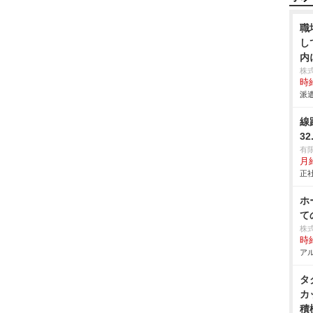
職
し
内
株
時給
派遣
線
32
有
月給
正社
ホ
て
株
時給
アル
タ
カ
積