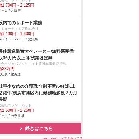
式会社ニッソーネット
1,700円～2,125円
社員 / 大阪府
設内でのサポート業務
タキューセイモア株式会社
1,190円～1,300円
バイト・パート / 愛知県
導体製造装置オペレーター/無料寮完備/
収36万円以上可/残業ほぼ無
式会社ジャパンクリエイト北日本事業統括部
給33万円
社員 / 北海道
仕事少なめの介護職/年齢不問/50代以上
活躍中/横浜市旭区内に勤務地多数 2カ月
長期
式会社ニッソーネット
1,500円～2,250円
社員 / 神奈川県
続きはこちら
sponsored by 求人ボックス