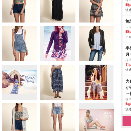
株
時給
派遣
施
ワ
時給
アル
半
月
株
月
派遣
力
が
～
株
時給
派遣