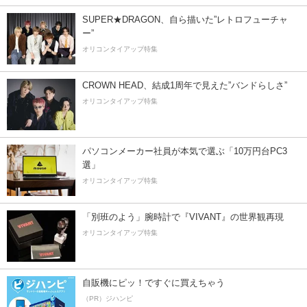
SUPER★DRAGON、自ら描いた”レトロフューチャ
ー”
オリコンタイアップ特集
CROWN HEAD、結成1周年で見えた”バンドらしさ”
オリコンタイアップ特集
パソコンメーカー社員が本気で選ぶ「10万円台PC3
選」
オリコンタイアップ特集
「別班のよう」腕時計で『VIVANT』の世界観再現
オリコンタイアップ特集
自販機にピッ！ですぐに買えちゃう
（PR）ジハンピ