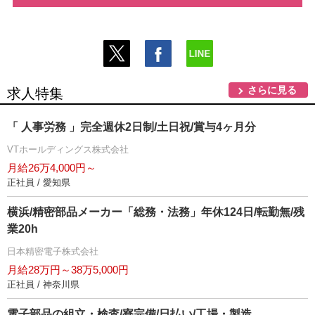
さらに見る
求人特集
「 人事労務 」完全週休2日制/土日祝/賞与4ヶ月分
VTホールディングス株式会社
月給26万4,000円～
正社員 / 愛知県
横浜/精密部品メーカー「総務・法務」年休124日/転勤無/残
業20h
日本精密電子株式会社
月給28万円～38万5,000円
正社員 / 神奈川県
電子部品の組立・検査/寮完備/日払い/工場・製造