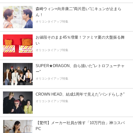
森崎ウィン×向井康二“両片思い”にキュンが止まら
ん！
オリコンタイアップ特集
お値段そのまま45％増量！ファミマ夏の大盤振る舞
い
オリコンタイアップ特集
SUPER★DRAGON、自ら描いた”レトロフューチャ
ー”
オリコンタイアップ特集
CROWN HEAD、結成1周年で見えた”バンドらしさ”
オリコンタイアップ特集
【驚愕】メーカー社員が推す「10万円台」神コスパ
PC