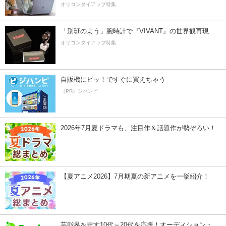
オリコンタイアップ特集
「別班のよう」腕時計で『VIVANT』の世界観再現
オリコンタイアップ特集
自販機にピッ！ですぐに買えちゃう
（PR）ジハンピ
2026年7月夏ドラマも、注目作＆話題作が勢ぞろい！
【夏アニメ2026】7月期夏の新アニメを一挙紹介！
芸能界を志す10代～20代を応援！オーディション・