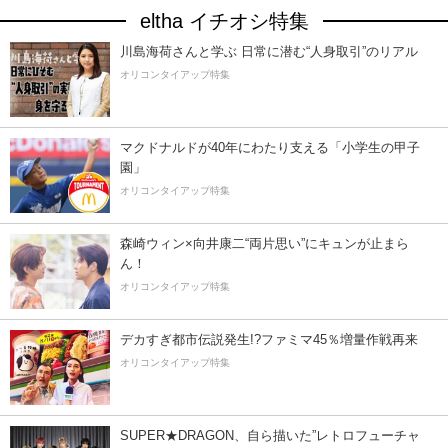
eltha イチオシ特集
川島海荷さんと学ぶ 日常に潜む“人身取引”のリアル
オリコンタイアップ特集
マクドナルドが40年にわたり支える「小学生の甲子
園」
オリコンタイアップ特集
森崎ウィン×向井康二“両片思い”にキュンが止まら
ん！
オリコンタイアップ特集
デカすぎ都市伝説発生!?ファミマ45％増量作戦再来
オリコンタイアップ特集
SUPER★DRAGON、自ら描いた”レトロフューチャ