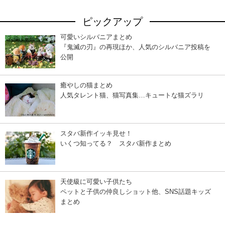
ピックアップ
可愛いシルバニアまとめ
『鬼滅の刃』の再現ほか、人気のシルバニア投稿を
公開
癒やしの猫まとめ
人気タレント猫、猫写真集…キュートな猫ズラリ
スタバ新作イッキ見せ！
いくつ知ってる？ スタバ新作まとめ
天使級に可愛い子供たち
ペットと子供の仲良しショット他、SNS話題キッズ
まとめ