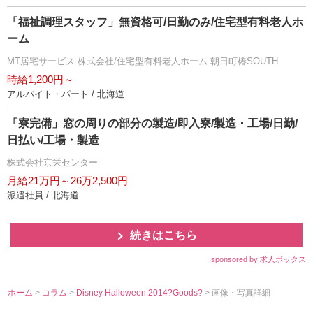
「福祉調理スタッフ」無資格可/日勤のみ/住宅型有料老人ホ
ーム
MT居宅サービス 株式会社/住宅型有料老人ホーム 朝日町椿SOUTH
時給1,200円～
アルバイト・パート / 北海道
「寮完備」窓の周りの部分の製造/即入寮/製造・工場/日勤/
日払い/工場・製造
株式会社京栄センター
月給21万円～26万2,500円
派遣社員 / 北海道
続きはこちら
sponsored by 求人ボックス
ホーム
>
コラム
>
Disney Halloween 2014?Goods?
> 画像・写真詳細