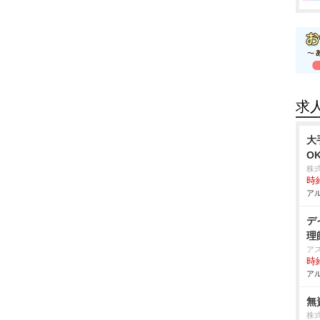
求
大
O
株
時給
アル
デ
理
ア
時給
アル
無
株