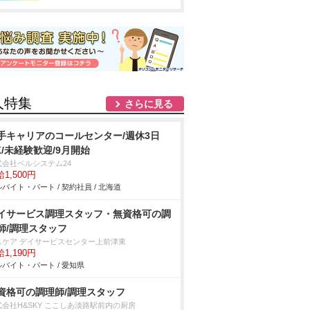
人特集
さらに見る
手キャリアのコールセンター/週休3日
K/未経験歓迎/9月開始
式会社ベルシステム24
1,500円
バイト・パート / 契約社員 / 北海道
イサービス調理スタッフ・無資格可の調
師/調理スタッフ
スケア デイサービスセンター上前津東
1,190円
バイト・パート / 愛知県
資格可の調理師/調理スタッフ
式会社H&SKY ここしあ淡路駅前内の厨房