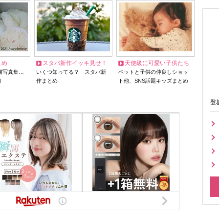
とめ
スタバ新作イッキ見せ！
天使級に可愛い子供たち
猫写真集…
いくつ知ってる？ スタバ新
ペットと子供の仲良しショッ
リ
作まとめ
ト他、SNS話題キッズまとめ
登