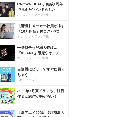
CROWN HEAD、結成1周年
で見えた”バンドらしさ”
オリコンタイアップ特集
【驚愕】メーカー社員が推す
「10万円台」神コスパPC
オリコンタイアップ特集
一番似合う登場人物は…
『VIVANT』限定ウオッチ
オリコンタイアップ特集
自販機にピッ！ですぐに買え
ちゃう
（PR）ジハンピ
2026年7月夏ドラマも、注目
作＆話題作が勢ぞろい！
【夏アニメ2026】7月期夏の