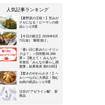
人気記事ランキング
【夏野菜の王様！】苦みが
クセになる！ピーマンの絶
品レシピ8選
【今日の献立】2026年8月
7日(金)「鯛茶漬け」
「暑い日に飲みたいドリン
クは？」＜回答数38,386
票＞【教えて！ みんなの
衣食住「みんなの暮らし調
査隊」結果発表 第614回】
【驚きのやわらかさ！】ヘ
ルシーなのに大満足！鶏む
ね肉の絶品レシピ8選
注目の“アゼライン酸”、新
商品