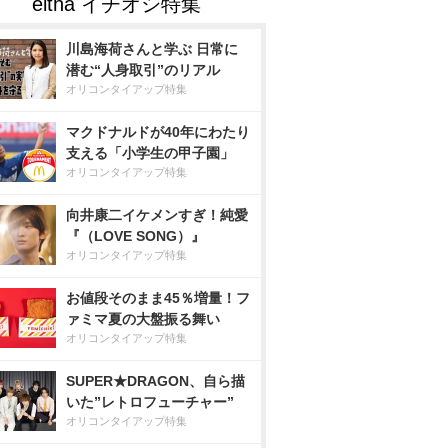
川島海荷さんと学ぶ 日常に
潜む“人身取引”のリアル
オリコンタイアップ特集
マクドナルドが40年にわたり
支える「小学生の甲子園」
オリコンタイアップ特集
向井康二イケメンすぎ！純愛
『（LOVE SONG）』
オリコンタイアップ特集
お値段そのまま45％増量！フ
ァミマ夏の大盤振る舞い
オリコンタイアップ特集
SUPER★DRAGON、自ら描
いた”レトロフューチャー”
オリコンタイアップ特集