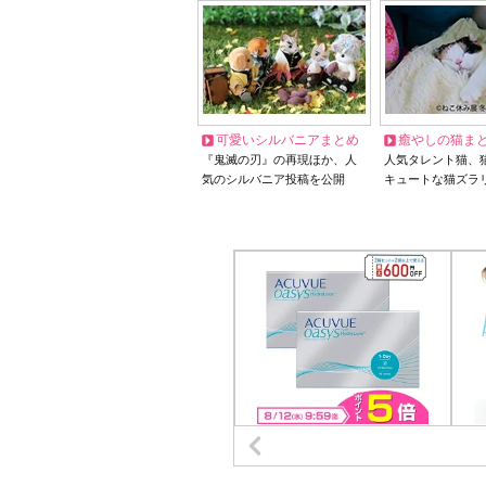
可愛いシルバニアまとめ
癒やしの猫ま
『鬼滅の刃』の再現ほか、人
人気タレント猫、
気のシルバニア投稿を公開
キュートな猫ズラ