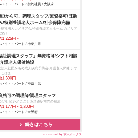
バイト・パート / 契約社員 / 大阪府
週3から可」調理スタッフ/無資格可/日勤
み/特別養護老人ホーム/社会保障完備
会福祉法人カメリア会/特別養護老人ホーム カメリア
SST
1,225円～
バイト・パート / 神奈川県
福祉調理スタッフ」無資格可/シフト相談
/介護老人保健施設
療法人社団かもめ成人疾病予防会/介護老人保健 シオ
よこはま
1,300円
バイト・パート / 神奈川県
資格可の調理師/調理スタッフ
式会社H&SKY ここしあ淡路駅前内の厨房
1,177円～1,200円
バイト・パート / 大阪府
続きはこちら
sponsored by 求人ボックス