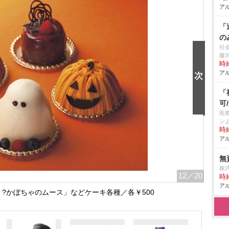
アル
「
の
社
藤沢
時給
アル
「
可
医
ン
時給
アル
無
株
12
／20
時給
アル
 ?かぼちゃのムース」などケーキ各種／各￥500