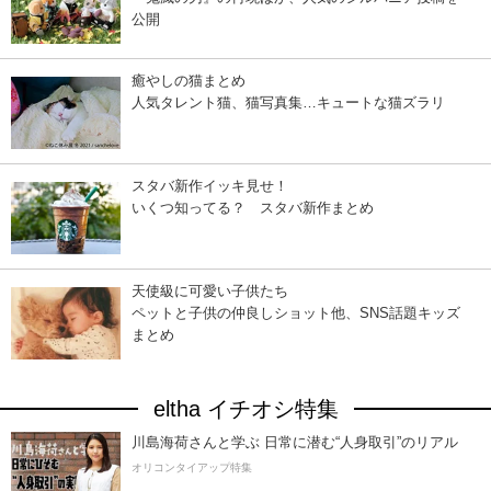
公開
癒やしの猫まとめ
人気タレント猫、猫写真集…キュートな猫ズラリ
スタバ新作イッキ見せ！
いくつ知ってる？ スタバ新作まとめ
天使級に可愛い子供たち
ペットと子供の仲良しショット他、SNS話題キッズ
まとめ
eltha イチオシ特集
川島海荷さんと学ぶ 日常に潜む“人身取引”のリアル
オリコンタイアップ特集