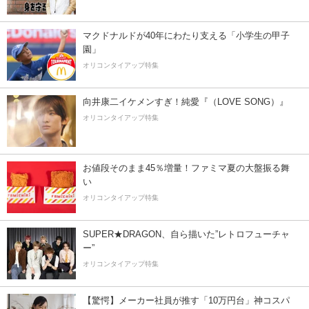
マクドナルドが40年にわたり支える「小学生の甲子
園」
オリコンタイアップ特集
向井康二イケメンすぎ！純愛『（LOVE SONG）』
オリコンタイアップ特集
お値段そのまま45％増量！ファミマ夏の大盤振る舞
い
オリコンタイアップ特集
SUPER★DRAGON、自ら描いた”レトロフューチャ
ー”
オリコンタイアップ特集
【驚愕】メーカー社員が推す「10万円台」神コスパ