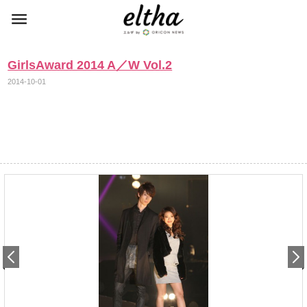
GirlsAward 2014 A／W Vol.2
2014-10-01