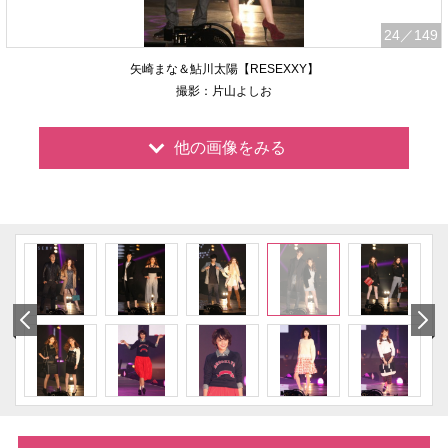
24
／149
矢崎まな＆鮎川太陽【RESEXXY】
撮影：片山よしお
他の画像をみる