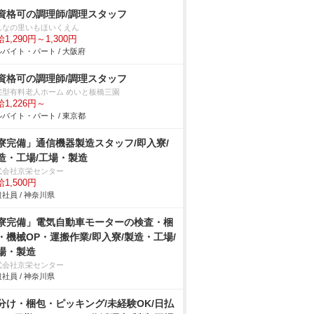
資格可の調理師/調理スタッフ
んなの里いもほいくえん
1,290円～1,300円
バイト・パート / 大阪府
資格可の調理師/調理スタッフ
宅型有料老人ホーム めいと板橋三園
1,226円～
バイト・パート / 東京都
寮完備」通信機器製造スタッフ/即入寮/
造・工場/工場・製造
式会社京栄センター
1,500円
社員 / 神奈川県
寮完備」電気自動車モーターの検査・梱
・機械OP・運搬作業/即入寮/製造・工場/
場・製造
式会社京栄センター
社員 / 神奈川県
分け・梱包・ピッキング/未経験OK/日払