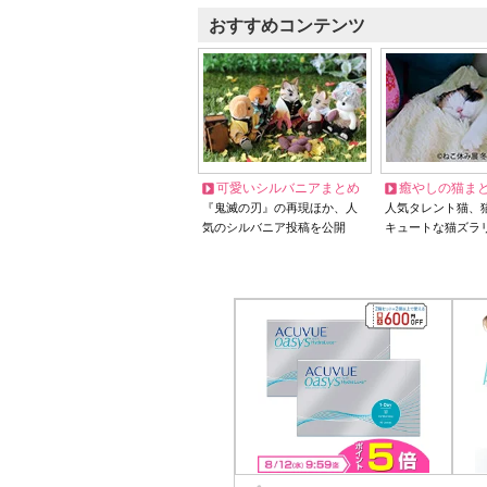
おすすめコンテンツ
可愛いシルバニアまとめ
癒やしの猫ま
『鬼滅の刃』の再現ほか、人
人気タレント猫、
気のシルバニア投稿を公開
キュートな猫ズラ