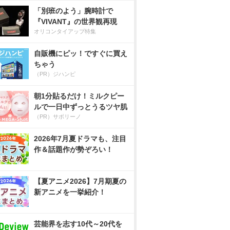
「別班のよう」腕時計で
『VIVANT』の世界観再現
オリコンタイアップ特集
自販機にピッ！ですぐに買え
ちゃう
（PR）ジハンピ
朝1分貼るだけ！ミルクピー
ルで一日中ずっとうるツヤ肌
（PR）サボリーノ
2026年7月夏ドラマも、注目
作＆話題作が勢ぞろい！
【夏アニメ2026】7月期夏の
新アニメを一挙紹介！
芸能界を志す10代～20代を