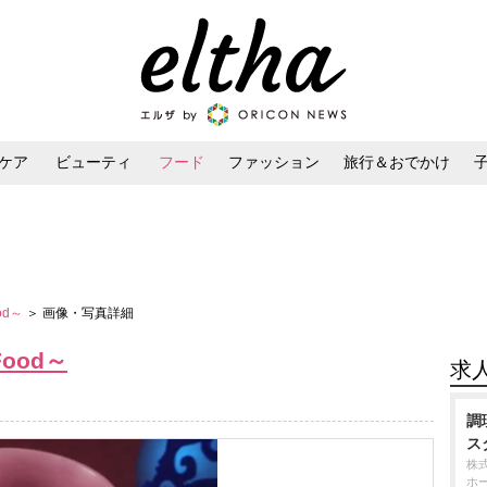
ケア
ビューティ
フード
ファッション
旅行＆おでかけ
ンケア
ダイエット・ボディケア
ヘアスタイル・ヘアアレンジ
ood～
＞ 画像・写真詳細
～Food～
求
調
ス
株
ホ