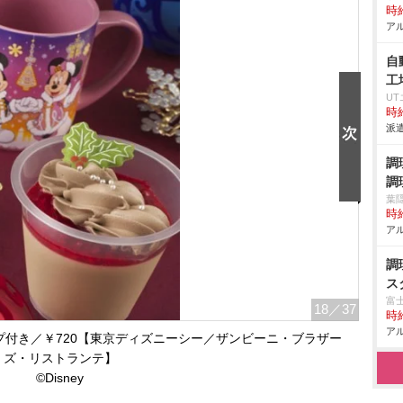
時給
アル
自
工
U
時給
派遣
調
調
葉
時給
アル
調
ス
富
18
／37
時給
アル
付き／￥720【東京ディズニーシー／ザンビーニ・ブラザー
ズ・リストランテ】
©Disney