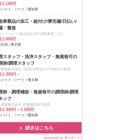
1,140円
バイト・パート / 愛知県
動車製品の加工・組付け/寮完備/日払い/
場・製造
Tエージェント株式会社AGT南関東第二CU
1,600円
社員 / 東京都
理スタッフ・洗浄スタッフ・無資格可の
理師/調理スタッフ
隠勇進株式会社 大田区南雪谷の中学校内の厨房
1,300円～
バイト・パート / 東京都
理師・調理補助・無資格可の調理師/調理
タッフ
士産業株式会社 名城病院内の厨房
1,300円～1,500円
バイト・パート / 愛知県
続きはこちら
sponsored by 求人ボックス