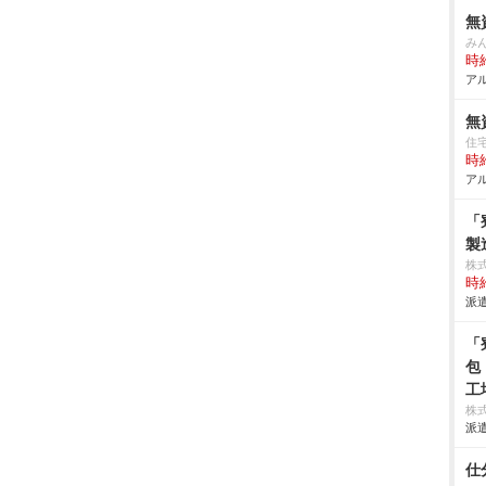
無
み
時給
アル
無
住
時給
アル
「
製
株
時給
派遣
「
包
工
株
派遣
仕