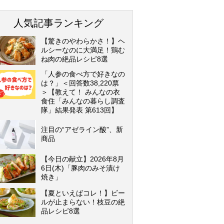
人気記事ランキング
【驚きのやわらかさ！】ヘ
ルシーなのに大満足！鶏む
ね肉の絶品レシピ8選
「人参の食べ方で好きなの
は？」＜回答数38,220票
＞【教えて！ みんなの衣
食住「みんなの暮らし調査
隊」結果発表 第613回】
注目の“アゼライン酸”、新
商品
【今日の献立】2026年8月
6日(木)「豚肉のみそ漬け
焼き」
【夏といえばコレ！】ビー
ルが止まらない！枝豆の絶
品レシピ8選