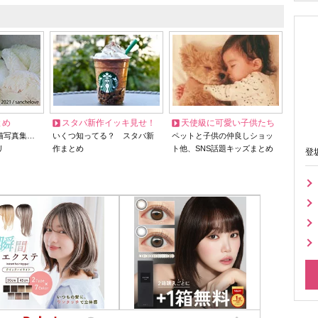
とめ
スタバ新作イッキ見せ！
天使級に可愛い子供たち
猫写真集…
いくつ知ってる？ スタバ新
ペットと子供の仲良しショッ
リ
作まとめ
ト他、SNS話題キッズまとめ
登