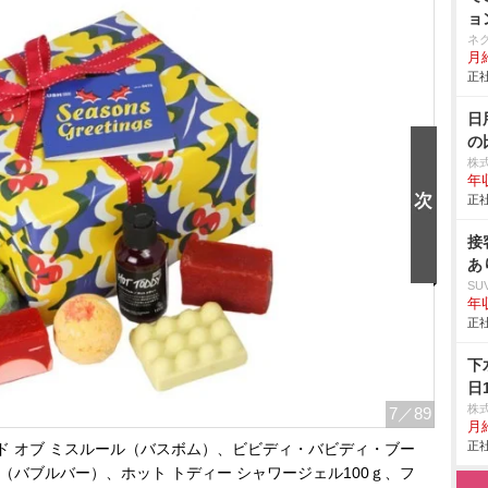
ョ
ネ
月給
正社
日
の
株
年
正社
接
あ
SU
年収
正社
下
日
株
7
／89
月
正社
ド オブ ミスルール（バスボム）、ビビディ・バビディ・ブー
（バブルバー）、ホット トディー シャワージェル100ｇ、フ