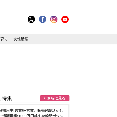
子育て
女性活躍
人特集
さらに見る
極採用中!営業/⏩️営業、販売経験活かし
ご活躍可能!1000万円越えや幹部ポジシ