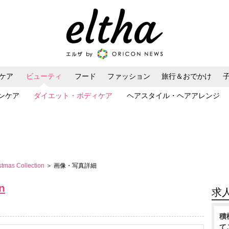
ケア
ビューティ
フード
ファッション
旅行＆おでかけ
ンケア
ダイエット・ボディケア
ヘアスタイル・ヘアアレンジ
tmas Collection
＞ 画像・写真詳細
n
求
積
て