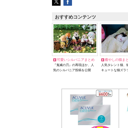
おすすめコンテンツ
可愛いシルバニアまとめ
癒やしの猫ま
『鬼滅の刃』の再現ほか、人
人気タレント猫、
気のシルバニア投稿を公開
キュートな猫ズラ