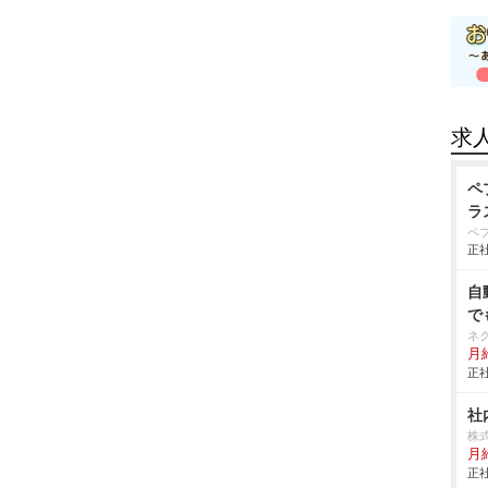
求
ペ
ラ
ペ
正社
自
で
ネ
月給
正社
社
株
月
正社