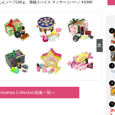
えんソープ100ｇ、海賊スパイス マッサージバー／￥6300
hristmas Collection画像一覧へ