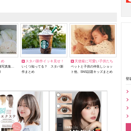
とめ
スタバ新作イッキ見せ！
天使級に可愛い子供たち
猫写真集…
いくつ知ってる？ スタバ新
ペットと子供の仲良しショッ
リ
作まとめ
ト他、SNS話題キッズまとめ
登