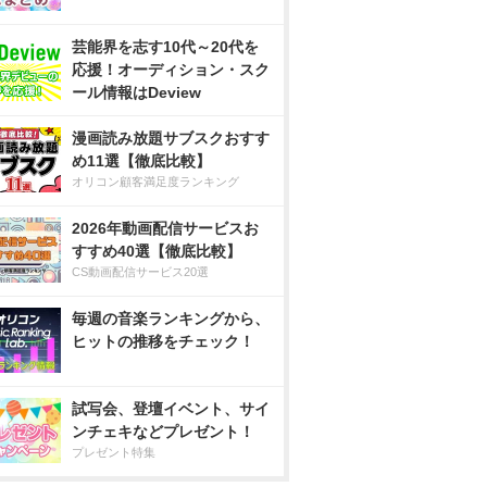
芸能界を志す10代～20代を
応援！オーディション・スク
ール情報はDeview
漫画読み放題サブスクおすす
め11選【徹底比較】
オリコン顧客満足度ランキング
2026年動画配信サービスお
すすめ40選【徹底比較】
CS動画配信サービス20選
毎週の音楽ランキングから、
ヒットの推移をチェック！
試写会、登壇イベント、サイ
ンチェキなどプレゼント！
プレゼント特集