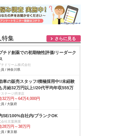
人特集
さらに見る
プチド創薬での初期物性評価/リーダーク
ス
プチドリーム株式会社
員 / 神奈川県
動車の販売スタッフ/積極採用中!/未経験
も月給32万円以上!/20代平均年収555万
クステージ摂津店
32万円～64万4,000円
員 / 大阪府
内SE/100%自社内/ブランクOK
式会社京葉興業
給28万円～38万円
員 / 東京都