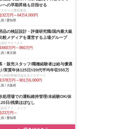
ンへの早期昇格も目指せる
クステージ豊田東店
32万円～64万4,000円
員 / 愛知県
用品の検証設計・評価研究職/国内最大級
比較メディアを運営する上場グループ
式会社マイベスト
収660万円～960万円
員 / 東京都
客・販売スタッフ/職種経験者は給与優遇
り/実質年休125日!/20代平均年収555万
V LAND堺/株式会社ネクステージ
378万円～901万6,000円
員 / 大阪府
水処理場での運転維持管理/未経験OK/休
120日/残業ほぼなし
式会社アイ・メッツ
給23万円～
員 / 愛知県