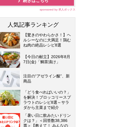
続きはこちら
sponsored by 求人ボックス
人気記事ランキング
【驚きのやわらかさ！】ヘ
ルシーなのに大満足！鶏む
ね肉の絶品レシピ8選
【今日の献立】2026年8月
7日(金)「鯛茶漬け」
注目の“アゼライン酸”、新
商品
「どう食べればいいの？」
を解決！ブロッコリースプ
ラウトのレシピ8選～サラ
ダから主菜まで紹介
「暑い日に飲みたいドリン
クは？」＜回答数38,386
票＞【教えて！ みんなの