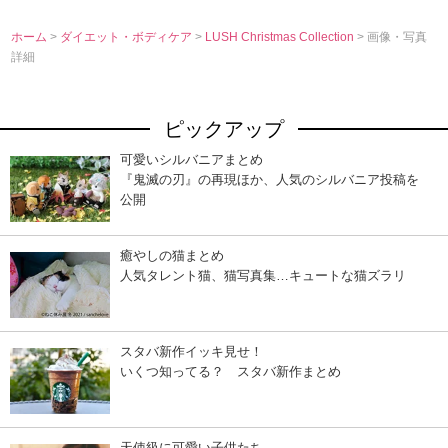
ホーム
>
ダイエット・ボディケア
>
LUSH Christmas Collection
> 画像・写真
詳細
ピックアップ
可愛いシルバニアまとめ
『鬼滅の刃』の再現ほか、人気のシルバニア投稿を
公開
癒やしの猫まとめ
人気タレント猫、猫写真集…キュートな猫ズラリ
スタバ新作イッキ見せ！
いくつ知ってる？ スタバ新作まとめ
天使級に可愛い子供たち