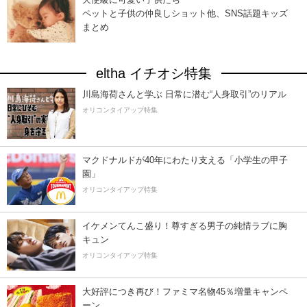
ペットと子供の仲良しショット他、SNS話題キッズ
まとめ
eltha イチオシ特集
川島海荷さんと学ぶ 日常に潜む“人身取引”のリアル
オリコンタイアップ特集
マクドナルドが40年にわたり支える「小学生の甲子
園」
オリコンタイアップ特集
イケメンてんこ盛り！尊すぎる男子の純情ラブに胸
キュン
オリコンタイアップ特集
大好評につき再び！ファミマ名物45％増量キャンペ
ーン