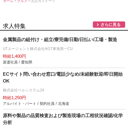
ホーム
>
グルメ
> お正月スイーツ
さらに見る
求人特集
金属製品の組付け・組立/寮完備/日勤/日払い/工場・製造
UTエージェント株式会社AGT東海第一CU
時給1,400円
派遣社員 / 愛知県
ECサイト問い合わせ窓口/電話少なめ/未経験歓迎/即日開始
OK
株式会社ベルシステム24
時給1,250円
アルバイト・パート / 契約社員 / 北海道
原料や製品の品質検査および製造現場の工程状況確認/化学
分析