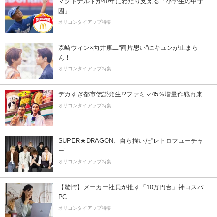
マクドナルドが40年にわたり支える「小学生の甲子
園」
オリコンタイアップ特集
森崎ウィン×向井康二“両片思い”にキュンが止まら
ん！
オリコンタイアップ特集
デカすぎ都市伝説発生!?ファミマ45％増量作戦再来
オリコンタイアップ特集
SUPER★DRAGON、自ら描いた”レトロフューチャ
ー”
オリコンタイアップ特集
【驚愕】メーカー社員が推す「10万円台」神コスパ
PC
オリコンタイアップ特集