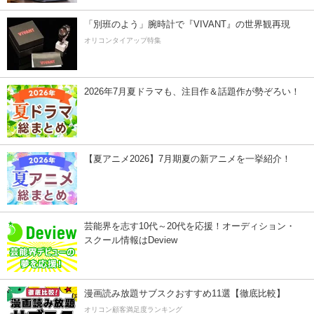
「別班のよう」腕時計で『VIVANT』の世界観再現
オリコンタイアップ特集
2026年7月夏ドラマも、注目作＆話題作が勢ぞろい！
【夏アニメ2026】7月期夏の新アニメを一挙紹介！
芸能界を志す10代～20代を応援！オーディション・
スクール情報はDeview
漫画読み放題サブスクおすすめ11選【徹底比較】
オリコン顧客満足度ランキング