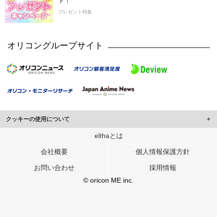
ト！
プレゼント特集
オリコングループサイト
クッキーの使用について
このサイトでは Cookie を使用して、ユーザーに合わせたコンテンツや広告の
elthaとは
表示、ソーシャル メディア機能の提供、広告の表示回数やクリック数の測定を
会社概要
個人情報保護方針
行っています。
また、ユーザーによるサイトの利用状況についても情報を収集し、ソーシャル
お問い合わせ
採用情報
メディアや広告配信、データ解析の各パートナーに提供しています。
各パートナーは、この情報とユーザーが各パートナーに提供した他の情報や、
© oricon ME inc.
ユーザーが各パートナーのサービスを使用したときに収集した他の情報を組み
合わせて使用することがあります。