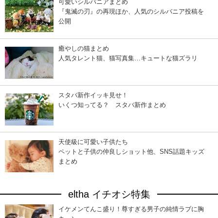
可愛いシルバニアまとめ
『鬼滅の刃』の再現ほか、人気のシルバニア投稿を
公開
癒やしの猫まとめ
人気タレント猫、猫写真集…キュートな猫ズラリ
スタバ新作イッキ見せ！
いくつ知ってる？ スタバ新作まとめ
天使級に可愛い子供たち
ペットと子供の仲良しショット他、SNS話題キッズ
まとめ
eltha イチオシ特集
イケメンてんこ盛り！尊すぎる男子の純情ラブに胸