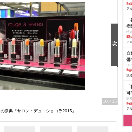
時給
アル
「
病
特
時給
アル
自
備
U
時給
派遣
「
可
医
10
／15
時給
アル
の祭典『サロン・デュ・ショコラ2015』