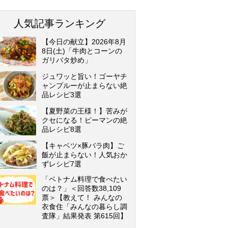
人気記事ランキング
【今日の献立】2026年8月
8日(土)「牛肉とコーンの
ガリバタ炒め」
ジュワッと旨い！ゴーヤチ
ャンプルーが止まらない絶
品レシピ3選
【夏野菜の王様！】苦みが
クセになる！ピーマンの絶
品レシピ8選
【キャベツ×豚バラ肉】ご
飯が止まらない！人気おか
ずレシピ7選
「ベトナム料理で食べたい
のは？」＜回答数38,109
票＞【教えて！ みんなの
衣食住「みんなの暮らし調
査隊」結果発表 第615回】