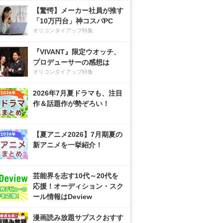
【驚愕】メーカー社員が推す
「10万円台」神コスパPC
オリコンタイアップ特集
『VIVANT』限定ウオッチ、
プロデューサーの感想は
オリコンタイアップ特集
2026年7月夏ドラマも、注目
作＆話題作が勢ぞろい！
【夏アニメ2026】7月期夏の
新アニメを一挙紹介！
芸能界を志す10代～20代を
応援！オーディション・スク
ール情報はDeview
漫画読み放題サブスクおすす