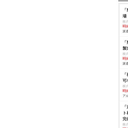
「
場
株
時給
派遣
「
製
株
時給
派遣
「
可
株式
時給
アル
「
ト
完
株