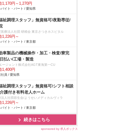
1,170円～1,270円
バイト・パート / 愛知県
福祉調理スタッフ」無資格可/夜勤専従/
院
定医療法人社団 研精会 東京さつきホスピタル
1,226円～
バイト・パート / 東京都
動車製品の機械操作・加工・検査/寮完
/日払い/工場・製造
Tエージェント株式会社AGT東海第一CU
1,400円
社員 / 愛知県
福祉調理スタッフ」無資格可/シフト相談
/介護付き有料老人ホーム
療法人社団容生会/ようせいメディカルヴィラ
1,226円～
バイト・パート / 東京都
続きはこちら
sponsored by 求人ボックス