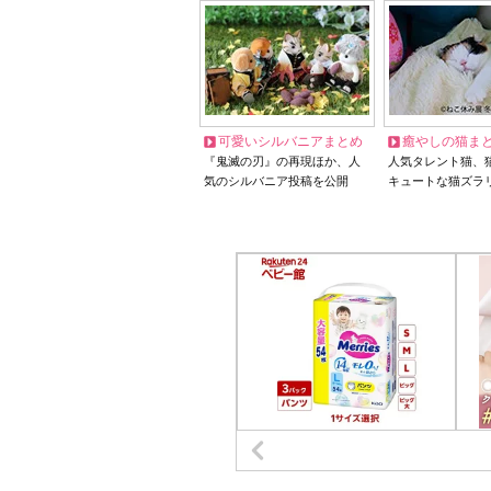
可愛いシルバニアまとめ
癒やしの猫ま
『鬼滅の刃』の再現ほか、人
人気タレント猫、
気のシルバニア投稿を公開
キュートな猫ズラ