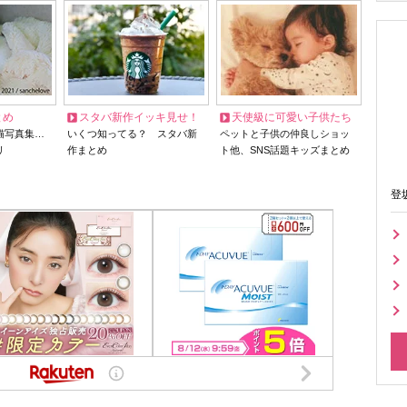
とめ
スタバ新作イッキ見せ！
天使級に可愛い子供たち
猫写真集…
いくつ知ってる？ スタバ新
ペットと子供の仲良しショッ
リ
作まとめ
ト他、SNS話題キッズまとめ
登