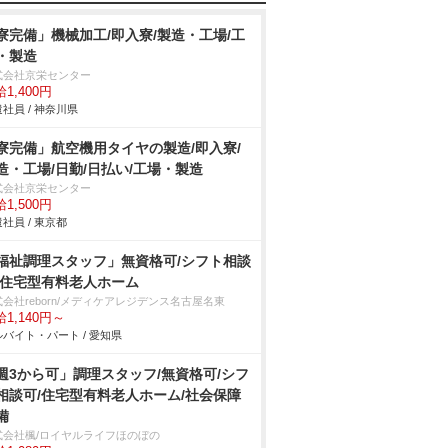
寮完備」機械加工/即入寮/製造・工場/工
・製造
式会社京栄センター
1,400円
社員 / 神奈川県
寮完備」航空機用タイヤの製造/即入寮/
造・工場/日勤/日払い/工場・製造
式会社京栄センター
1,500円
社員 / 東京都
福祉調理スタッフ」無資格可/シフト相談
/住宅型有料老人ホーム
会社reborn/メディケアレジデンス名古屋名東
1,140円～
バイト・パート / 愛知県
週3から可」調理スタッフ/無資格可/シフ
相談可/住宅型有料老人ホーム/社会保障
備
式会社楓/ロイヤルライフほのぼの