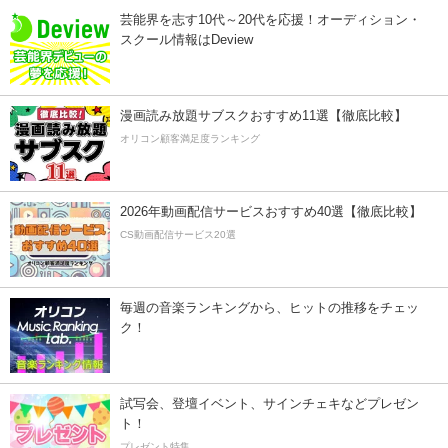
芸能界を志す10代～20代を応援！オーディション・
スクール情報はDeview
漫画読み放題サブスクおすすめ11選【徹底比較】
オリコン顧客満足度ランキング
2026年動画配信サービスおすすめ40選【徹底比較】
CS動画配信サービス20選
毎週の音楽ランキングから、ヒットの推移をチェッ
ク！
試写会、登壇イベント、サインチェキなどプレゼン
ト！
プレゼント特集