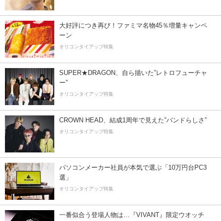
大好評につき再び！ファミマ名物45％増量キャンペ
ーン
オリコンタイアップ特集
SUPER★DRAGON、自ら描いた”レトロフューチャ
ー”
オリコンタイアップ特集
CROWN HEAD、結成1周年で見えた”バンドらしさ”
オリコンタイアップ特集
パソコンメーカー社員が本気で選ぶ「10万円台PC3
選」
オリコンタイアップ特集
一番似合う登場人物は…『VIVANT』限定ウオッチ