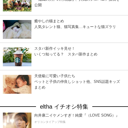
公開
癒やしの猫まとめ
人気タレント猫、猫写真集…キュートな猫ズラリ
スタバ新作イッキ見せ！
いくつ知ってる？ スタバ新作まとめ
天使級に可愛い子供たち
ペットと子供の仲良しショット他、SNS話題キッズ
まとめ
eltha イチオシ特集
向井康二イケメンすぎ！純愛『（LOVE SONG）』
オリコンタイアップ特集