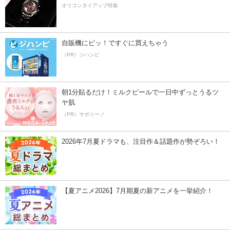
オリコンタイアップ特集
自販機にピッ！ですぐに買えちゃう
（PR）ジハンピ
朝1分貼るだけ！ミルクピールで一日中ずっとうるツ
ヤ肌
（PR）サボリーノ
2026年7月夏ドラマも、注目作＆話題作が勢ぞろい！
【夏アニメ2026】7月期夏の新アニメを一挙紹介！