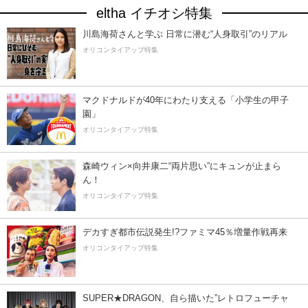
eltha イチオシ特集
川島海荷さんと学ぶ 日常に潜む“人身取引”のリアル
オリコンタイアップ特集
マクドナルドが40年にわたり支える「小学生の甲子
園」
オリコンタイアップ特集
森崎ウィン×向井康二“両片思い”にキュンが止まら
ん！
オリコンタイアップ特集
デカすぎ都市伝説発生!?ファミマ45％増量作戦再来
オリコンタイアップ特集
SUPER★DRAGON、自ら描いた”レトロフューチャ