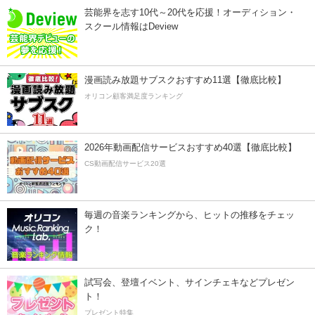
芸能界を志す10代～20代を応援！オーディション・
スクール情報はDeview
漫画読み放題サブスクおすすめ11選【徹底比較】
オリコン顧客満足度ランキング
2026年動画配信サービスおすすめ40選【徹底比較】
CS動画配信サービス20選
毎週の音楽ランキングから、ヒットの推移をチェッ
ク！
試写会、登壇イベント、サインチェキなどプレゼン
ト！
プレゼント特集