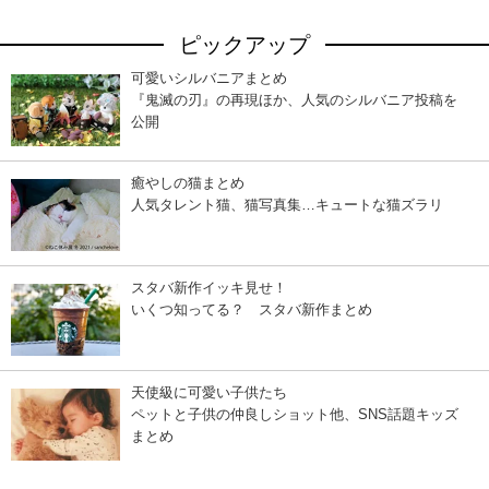
ピックアップ
可愛いシルバニアまとめ
『鬼滅の刃』の再現ほか、人気のシルバニア投稿を
公開
癒やしの猫まとめ
人気タレント猫、猫写真集…キュートな猫ズラリ
スタバ新作イッキ見せ！
いくつ知ってる？ スタバ新作まとめ
天使級に可愛い子供たち
ペットと子供の仲良しショット他、SNS話題キッズ
まとめ