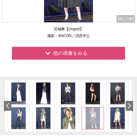
19
／140
宮城舞【Ungrid】
撮影：BACON／沼尻年弘
他の画像をみる