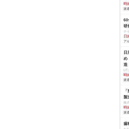
時給
派遣
6
研
テ
日給
アル
日
め
造
U
時給
派遣
「
製
株
時給
派遣
歯