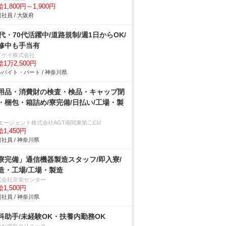
1,800円～1,900円
社員 / 大阪府
0代・70代活躍中/道路規制/週1日からOK/
修中も手当有
イケイ株式会社
1万2,500円
バイト・パート / 神奈川県
用品・消費財の検査・検品・キャップ閉
・梱包・箱詰め/寮完備/日払い/工場・製
Tエージェント株式会社AGT南関東第二CU
1,450円
社員 / 神奈川県
寮完備」通信機器製造スタッフ/即入寮/
造・工場/工場・製造
式会社京栄センター
1,500円
社員 / 神奈川県
科助手/未経験OK・扶養内勤務OK