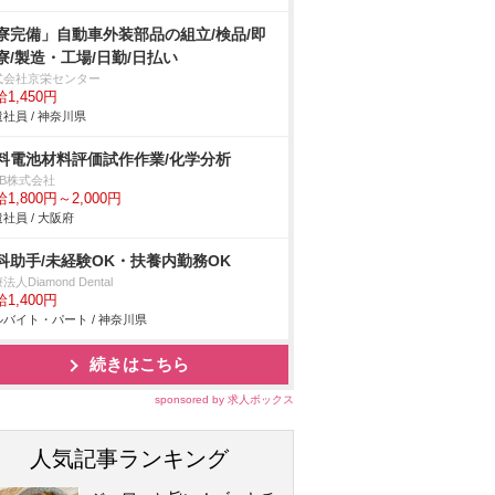
寮完備」自動車外装部品の組立/検品/即
寮/製造・工場/日勤/日払い
式会社京栄センター
1,450円
社員 / 神奈川県
料電池材料評価試作作業/化学分析
DB株式会社
1,800円～2,000円
社員 / 大阪府
科助手/未経験OK・扶養内勤務OK
法人Diamond Dental
1,400円
バイト・パート / 神奈川県
続きはこちら
sponsored by 求人ボックス
人気記事ランキング