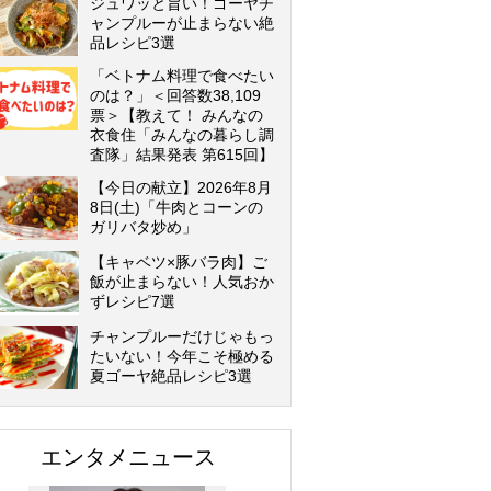
ジュワッと旨い！ゴーヤチ
ャンプルーが止まらない絶
品レシピ3選
「ベトナム料理で食べたい
のは？」＜回答数38,109
票＞【教えて！ みんなの
衣食住「みんなの暮らし調
査隊」結果発表 第615回】
【今日の献立】2026年8月
8日(土)「牛肉とコーンの
ガリバタ炒め」
【キャベツ×豚バラ肉】ご
飯が止まらない！人気おか
ずレシピ7選
チャンプルーだけじゃもっ
たいない！今年こそ極める
夏ゴーヤ絶品レシピ3選
エンタメニュース