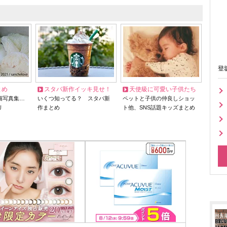
登
とめ
スタバ新作イッキ見せ！
天使級に可愛い子供たち
猫写真集…
いくつ知ってる？ スタバ新
ペットと子供の仲良しショッ
リ
作まとめ
ト他、SNS話題キッズまとめ