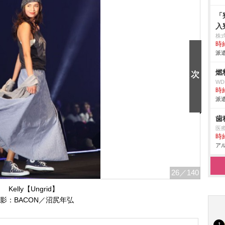
「
入
株
時給
派遣
燃
W
時給
派遣
歯
医療
時給
アル
26
／140
Kelly【Ungrid】
影：BACON／沼尻年弘