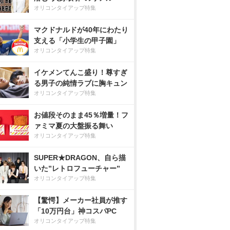
オリコンタイアップ特集
マクドナルドが40年にわたり
支える「小学生の甲子園」
オリコンタイアップ特集
イケメンてんこ盛り！尊すぎ
る男子の純情ラブに胸キュン
オリコンタイアップ特集
お値段そのまま45％増量！フ
ァミマ夏の大盤振る舞い
オリコンタイアップ特集
SUPER★DRAGON、自ら描
いた”レトロフューチャー”
オリコンタイアップ特集
【驚愕】メーカー社員が推す
「10万円台」神コスパPC
オリコンタイアップ特集