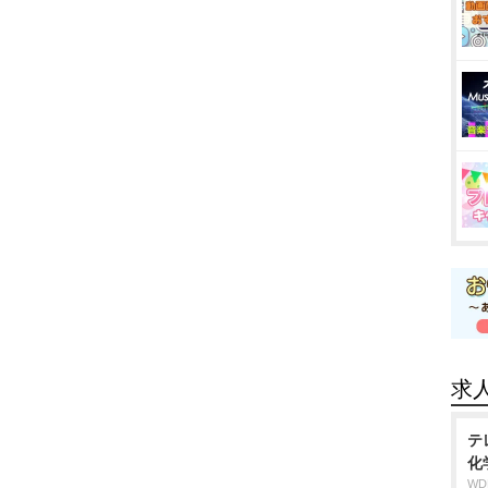
求
テ
化
W