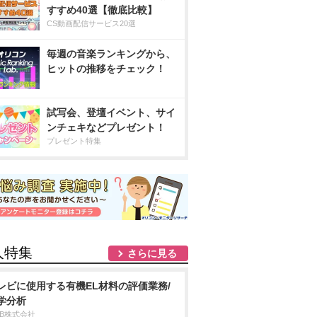
すすめ40選【徹底比較】
CS動画配信サービス20選
毎週の音楽ランキングから、
ヒットの推移をチェック！
試写会、登壇イベント、サイ
ンチェキなどプレゼント！
プレゼント特集
人特集
さらに見る
レビに使用する有機EL材料の評価業務/
学分析
DB株式会社