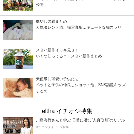
公開
癒やしの猫まとめ
人気タレント猫、猫写真集…キュートな猫ズラリ
スタバ新作イッキ見せ！
いくつ知ってる？ スタバ新作まとめ
天使級に可愛い子供たち
ペットと子供の仲良しショット他、SNS話題キッズ
まとめ
eltha イチオシ特集
川島海荷さんと学ぶ 日常に潜む“人身取引”のリアル
オリコンタイアップ特集