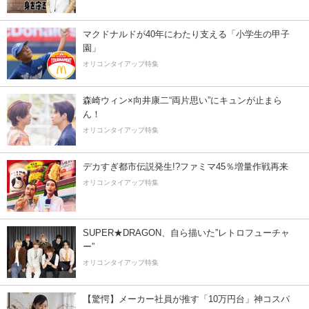
マクドナルドが40年にわたり支える「小学生の甲子
園」
オリコンタイアップ特集
森崎ウィン×向井康二“両片思い”にキュンが止まら
ん！
オリコンタイアップ特集
デカすぎ都市伝説発生!?ファミマ45％増量作戦再来
オリコンタイアップ特集
SUPER★DRAGON、自ら描いた”レトロフューチャ
ー”
オリコンタイアップ特集
【驚愕】メーカー社員が推す「10万円台」神コスパ