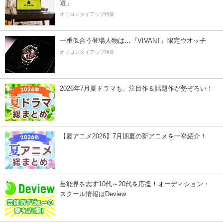
選」
オリコンタイアップ特集
一番似合う登場人物は…『VIVANT』限定ウオッチ
オリコンタイアップ特集
2026年7月夏ドラマも、注目作＆話題作が勢ぞろい！
【夏アニメ2026】7月期夏の新アニメを一挙紹介！
芸能界を志す10代～20代を応援！オーディション・
スクール情報はDeview