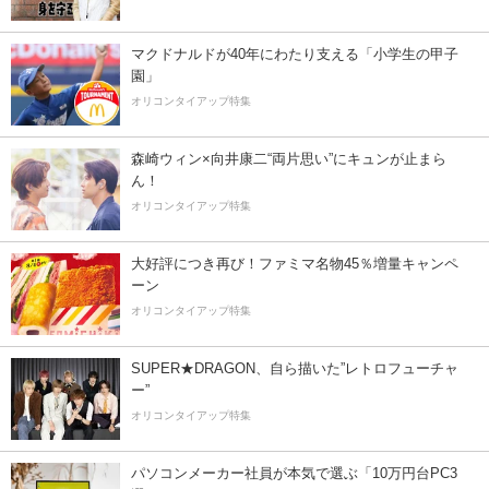
マクドナルドが40年にわたり支える「小学生の甲子
園」
オリコンタイアップ特集
森崎ウィン×向井康二“両片思い”にキュンが止まら
ん！
オリコンタイアップ特集
大好評につき再び！ファミマ名物45％増量キャンペ
ーン
オリコンタイアップ特集
SUPER★DRAGON、自ら描いた”レトロフューチャ
ー”
オリコンタイアップ特集
パソコンメーカー社員が本気で選ぶ「10万円台PC3