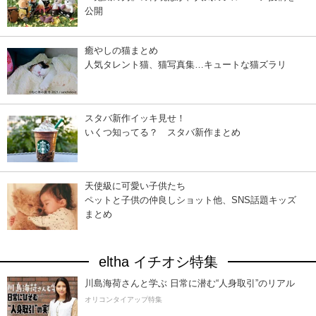
公開
癒やしの猫まとめ
人気タレント猫、猫写真集…キュートな猫ズラリ
スタバ新作イッキ見せ！
いくつ知ってる？ スタバ新作まとめ
天使級に可愛い子供たち
ペットと子供の仲良しショット他、SNS話題キッズ
まとめ
eltha イチオシ特集
川島海荷さんと学ぶ 日常に潜む“人身取引”のリアル
オリコンタイアップ特集