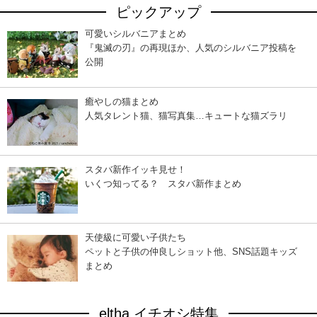
ピックアップ
可愛いシルバニアまとめ
『鬼滅の刃』の再現ほか、人気のシルバニア投稿を
公開
癒やしの猫まとめ
人気タレント猫、猫写真集…キュートな猫ズラリ
スタバ新作イッキ見せ！
いくつ知ってる？ スタバ新作まとめ
天使級に可愛い子供たち
ペットと子供の仲良しショット他、SNS話題キッズ
まとめ
eltha イチオシ特集