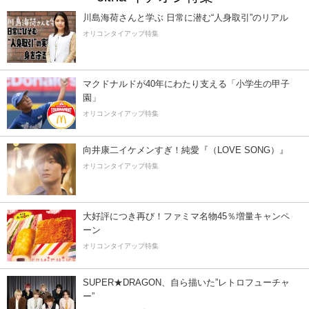
川島海荷さんと学ぶ 日常に潜む“人身取引”のリアル
オリコンタイアップ特集
マクドナルドが40年にわたり支える「小学生の甲子
園」
オリコンタイアップ特集
向井康二イケメンすぎ！純愛『（LOVE SONG）』
オリコンタイアップ特集
大好評につき再び！ファミマ名物45％増量キャンペ
ーン
オリコンタイアップ特集
SUPER★DRAGON、自ら描いた”レトロフューチャ
ー”