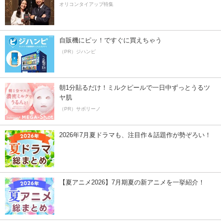
オリコンタイアップ特集
自販機にピッ！ですぐに買えちゃう
（PR）ジハンピ
朝1分貼るだけ！ミルクピールで一日中ずっとうるツ
ヤ肌
（PR）サボリーノ
2026年7月夏ドラマも、注目作＆話題作が勢ぞろい！
【夏アニメ2026】7月期夏の新アニメを一挙紹介！