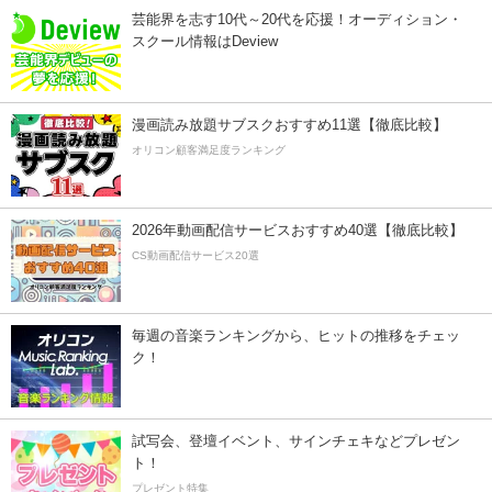
芸能界を志す10代～20代を応援！オーディション・
スクール情報はDeview
漫画読み放題サブスクおすすめ11選【徹底比較】
オリコン顧客満足度ランキング
2026年動画配信サービスおすすめ40選【徹底比較】
CS動画配信サービス20選
毎週の音楽ランキングから、ヒットの推移をチェッ
ク！
試写会、登壇イベント、サインチェキなどプレゼン
ト！
プレゼント特集