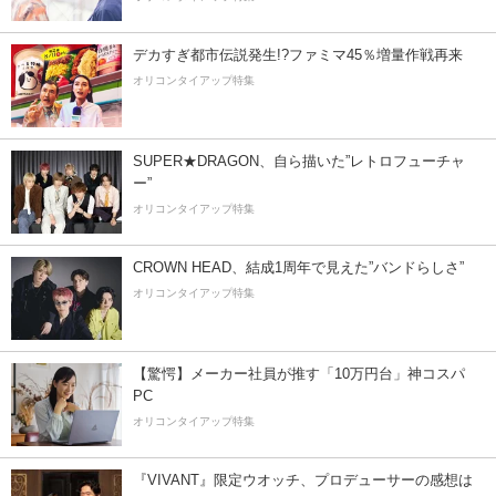
デカすぎ都市伝説発生!?ファミマ45％増量作戦再来
オリコンタイアップ特集
SUPER★DRAGON、自ら描いた”レトロフューチャ
ー”
オリコンタイアップ特集
CROWN HEAD、結成1周年で見えた”バンドらしさ”
オリコンタイアップ特集
【驚愕】メーカー社員が推す「10万円台」神コスパ
PC
オリコンタイアップ特集
『VIVANT』限定ウオッチ、プロデューサーの感想は