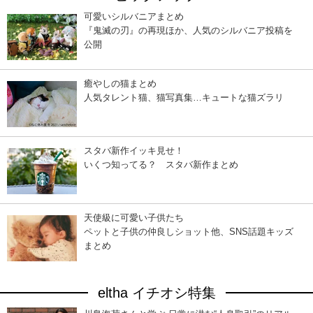
可愛いシルバニアまとめ
『鬼滅の刃』の再現ほか、人気のシルバニア投稿を
公開
癒やしの猫まとめ
人気タレント猫、猫写真集…キュートな猫ズラリ
スタバ新作イッキ見せ！
いくつ知ってる？ スタバ新作まとめ
天使級に可愛い子供たち
ペットと子供の仲良しショット他、SNS話題キッズ
まとめ
eltha イチオシ特集