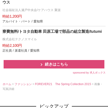
ウス
社会福祉法人瀬戸中央会/ケアハウス 聚楽
時給1,200円
アルバイト・パート / 愛知県
寮費無料/トヨタ自動車 田原工場で部品の組立製造/tutumi
株式会社テクノスマイル
時給2,100円
正社員 / 派遣社員 / 愛知県
続きはこちら
sponsored by 求人ボックス
ホーム
>
ファッション
>
FOREVER21 The Spring Collection 2015
> 画像・
写真詳細
ピックアップ