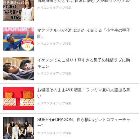
川島海荷さんと学ぶ 日常に潜む“人身取引”のリアル
オリコンタイアップ特集
マクドナルドが40年にわたり支える「小学生の甲子
園」
オリコンタイアップ特集
イケメンてんこ盛り！尊すぎる男子の純情ラブに胸
キュン
オリコンタイアップ特集
お値段そのまま45％増量！ファミマ夏の大盤振る舞
い
オリコンタイアップ特集
SUPER★DRAGON、自ら描いた”レトロフューチャ
ー”
オリコンタイアップ特集