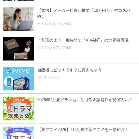
【驚愕】メーカー社員が推す「10万円台」神コスパ
PC
オリコンタイアップ特集
「別班のよう」腕時計で『VIVANT』の世界観再現
オリコンタイアップ特集
自販機にピッ！ですぐに買えちゃう
（PR）ジハンピ
2026年7月夏ドラマも、注目作＆話題作が勢ぞろい！
【夏アニメ2026】7月期夏の新アニメを一挙紹介！