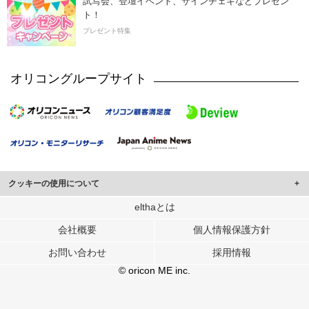
試写会、登壇イベント、サインチェキなどプレゼン
ト！
プレゼント特集
オリコングループサイト
クッキーの使用について
このサイトでは Cookie を使用して、ユーザーに合わせたコンテンツや広告の
elthaとは
表示、ソーシャル メディア機能の提供、広告の表示回数やクリック数の測定を
会社概要
個人情報保護方針
行っています。
また、ユーザーによるサイトの利用状況についても情報を収集し、ソーシャル
お問い合わせ
採用情報
メディアや広告配信、データ解析の各パートナーに提供しています。
各パートナーは、この情報とユーザーが各パートナーに提供した他の情報や、
© oricon ME inc.
ユーザーが各パートナーのサービスを使用したときに収集した他の情報を組み
合わせて使用することがあります。