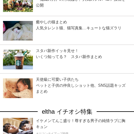
公開
癒やしの猫まとめ
人気タレント猫、猫写真集…キュートな猫ズラリ
スタバ新作イッキ見せ！
いくつ知ってる？ スタバ新作まとめ
天使級に可愛い子供たち
ペットと子供の仲良しショット他、SNS話題キッズ
まとめ
eltha イチオシ特集
イケメンてんこ盛り！尊すぎる男子の純情ラブに胸
キュン
オリコンタイアップ特集