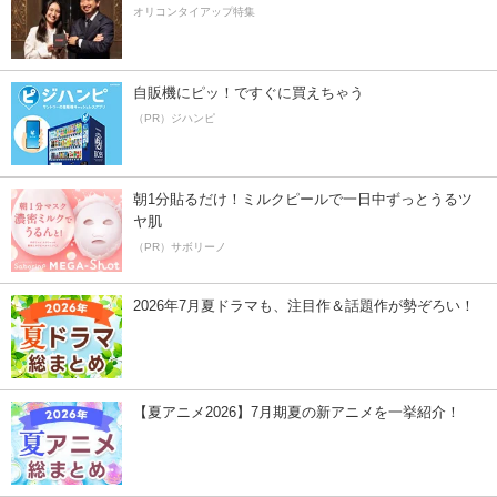
オリコンタイアップ特集
自販機にピッ！ですぐに買えちゃう
（PR）ジハンピ
朝1分貼るだけ！ミルクピールで一日中ずっとうるツ
ヤ肌
（PR）サボリーノ
2026年7月夏ドラマも、注目作＆話題作が勢ぞろい！
【夏アニメ2026】7月期夏の新アニメを一挙紹介！