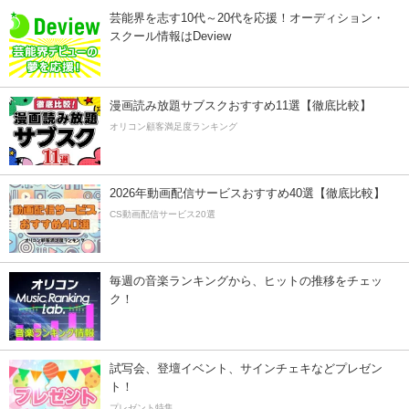
芸能界を志す10代～20代を応援！オーディション・
スクール情報はDeview
漫画読み放題サブスクおすすめ11選【徹底比較】
オリコン顧客満足度ランキング
2026年動画配信サービスおすすめ40選【徹底比較】
CS動画配信サービス20選
毎週の音楽ランキングから、ヒットの推移をチェッ
ク！
試写会、登壇イベント、サインチェキなどプレゼン
ト！
プレゼント特集