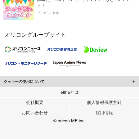
ト！
プレゼント特集
オリコングループサイト
クッキーの使用について
このサイトでは Cookie を使用して、ユーザーに合わせたコンテンツや広告の
elthaとは
表示、ソーシャル メディア機能の提供、広告の表示回数やクリック数の測定を
会社概要
個人情報保護方針
行っています。
また、ユーザーによるサイトの利用状況についても情報を収集し、ソーシャル
お問い合わせ
採用情報
メディアや広告配信、データ解析の各パートナーに提供しています。
各パートナーは、この情報とユーザーが各パートナーに提供した他の情報や、
© oricon ME inc.
ユーザーが各パートナーのサービスを使用したときに収集した他の情報を組み
合わせて使用することがあります。