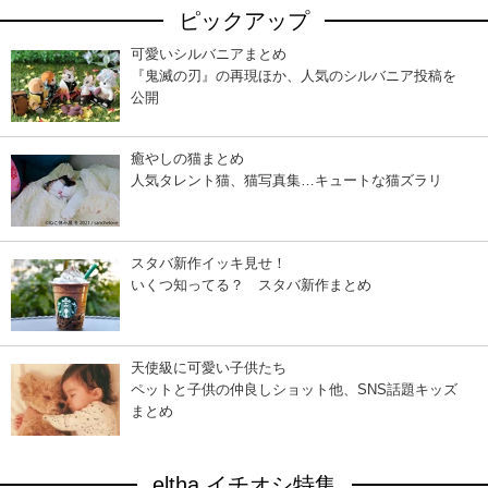
ピックアップ
可愛いシルバニアまとめ
『鬼滅の刃』の再現ほか、人気のシルバニア投稿を
公開
癒やしの猫まとめ
人気タレント猫、猫写真集…キュートな猫ズラリ
スタバ新作イッキ見せ！
いくつ知ってる？ スタバ新作まとめ
天使級に可愛い子供たち
ペットと子供の仲良しショット他、SNS話題キッズ
まとめ
eltha イチオシ特集