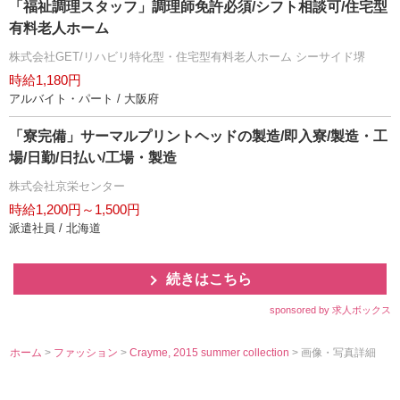
「福祉調理スタッフ」調理師免許必須/シフト相談可/住宅型
有料老人ホーム
株式会社GET/リハビリ特化型・住宅型有料老人ホーム シーサイド堺
時給1,180円
アルバイト・パート / 大阪府
「寮完備」サーマルプリントヘッドの製造/即入寮/製造・工
場/日勤/日払い/工場・製造
株式会社京栄センター
時給1,200円～1,500円
派遣社員 / 北海道
続きはこちら
sponsored by 求人ボックス
ホーム
>
ファッション
>
Crayme, 2015 summer collection
> 画像・写真詳細