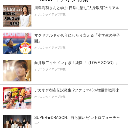
川島海荷さんと学ぶ 日常に潜む“人身取引”のリアル
オリコンタイアップ特集
マクドナルドが40年にわたり支える「小学生の甲子
園」
オリコンタイアップ特集
向井康二イケメンすぎ！純愛『（LOVE SONG）』
オリコンタイアップ特集
デカすぎ都市伝説発生!?ファミマ45％増量作戦再来
オリコンタイアップ特集
SUPER★DRAGON、自ら描いた”レトロフューチャ
ー”