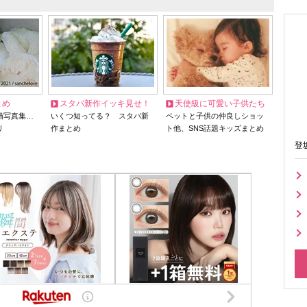
とめ
スタバ新作イッキ見せ！
天使級に可愛い子供たち
猫写真集…
いくつ知ってる？ スタバ新
ペットと子供の仲良しショッ
リ
作まとめ
ト他、SNS話題キッズまとめ
登