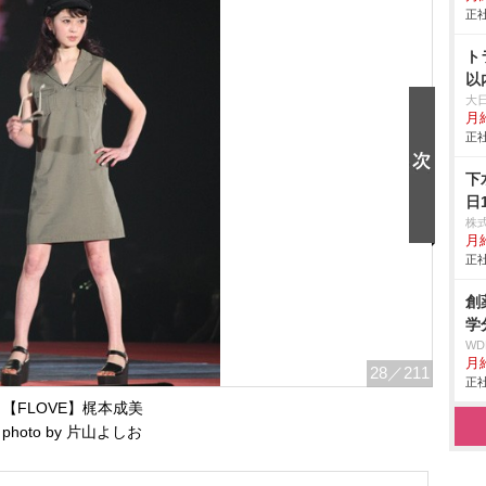
正社
ト
以
大
月
正社
下
日
株
月
正社
創
学
W
月給
28
／211
正社
【FLOVE】梶本成美
photo by 片山よしお