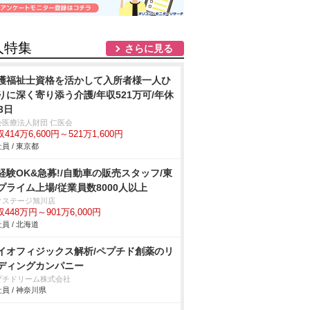
人特集
さらに見る
護福祉士資格を活かして入所者様一人ひ
りに深く寄り添う介護/年収521万可/年休
3日
会医療法人財団 仁医会
414万6,600円～521万1,600円
員 / 東京都
経験OK&急募!/自動車の販売スタッフ/東
プライム上場/従業員数8000人以上
クステージ旭川店
448万円～901万6,000円
員 / 北海道
イオフィジックス解析/ペプチド創薬のリ
ディングカンパニー
プチドリーム株式会社
員 / 神奈川県