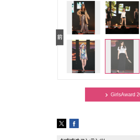
GirlsAwar