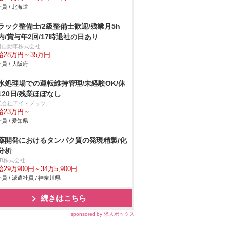
員 / 北海道
ラック整備士/2級整備士歓迎/残業月5h
内/賞与年2回/17時退社の日あり
日自動車株式会社
給28万円～35万円
員 / 大阪府
水処理場での運転維持管理/未経験OK/休
120日/残業ほぼなし
式会社アイ・メッツ
給23万円～
員 / 愛知県
薬開発におけるタンパク質の発現精製/化
分析
DB株式会社
29万900円～34万5,900円
員 / 派遣社員 / 神奈川県
続きはこちら
sponsored by 求人ボックス