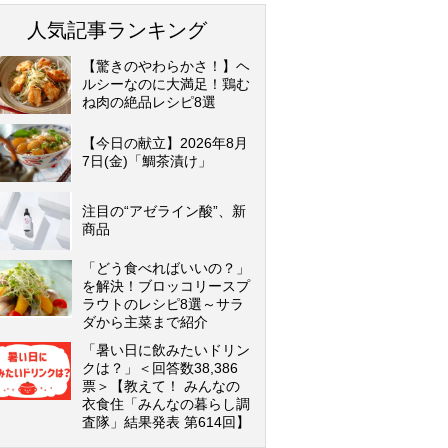
人気記事ランキング
【驚きのやわらかさ！】ヘ
ルシーなのに大満足！鶏む
ね肉の絶品レシピ8選
【今日の献立】2026年8月
7日(金)「鯛茶漬け」
注目の“アゼライン酸”、新
商品
「どう食べればいいの？」
を解決！ブロッコリースプ
ラウトのレシピ8選～サラ
ダから主菜まで紹介
「暑い日に飲みたいドリン
クは？」＜回答数38,386
票＞【教えて！ みんなの
衣食住「みんなの暮らし調
査隊」結果発表 第614回】