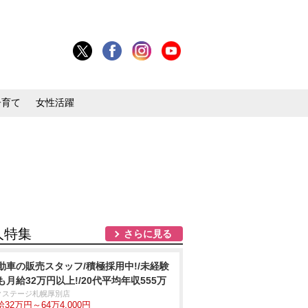
子育て
女性活躍
人特集
さらに見る
動車の販売スタッフ/積極採用中!/未経験
も月給32万円以上!/20代平均年収555万
クステージ札幌厚別店
32万円～64万4,000円