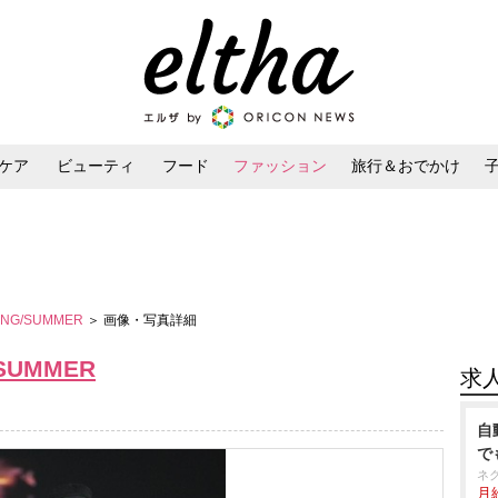
ケア
ビューティ
フード
ファッション
旅行＆おでかけ
ンケア
ダイエット・ボディケア
ヘアスタイル・ヘアアレンジ
PRING/SUMMER
＞ 画像・写真詳細
G/SUMMER
求
自
で
ネ
月給