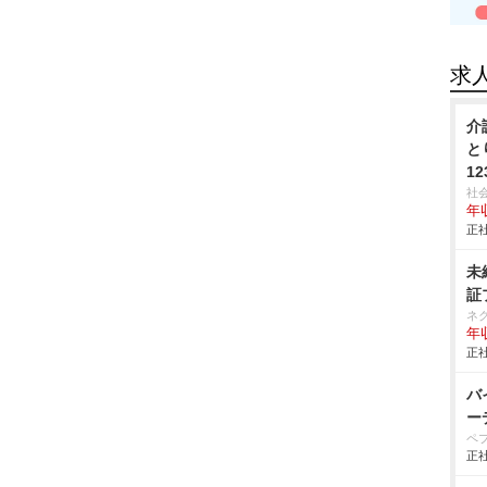
求
介
と
12
社
年収
正社
未
証
ネ
年収
正社
バ
ー
ペ
正社