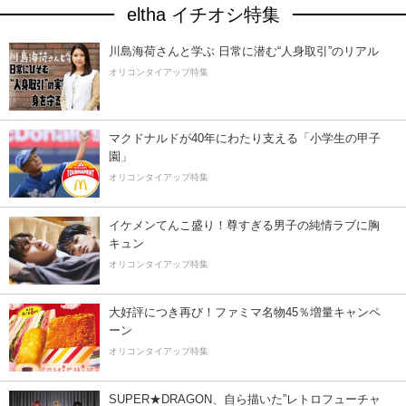
eltha イチオシ特集
川島海荷さんと学ぶ 日常に潜む“人身取引”のリアル
オリコンタイアップ特集
マクドナルドが40年にわたり支える「小学生の甲子
園」
オリコンタイアップ特集
イケメンてんこ盛り！尊すぎる男子の純情ラブに胸
キュン
オリコンタイアップ特集
大好評につき再び！ファミマ名物45％増量キャンペ
ーン
オリコンタイアップ特集
SUPER★DRAGON、自ら描いた”レトロフューチャ