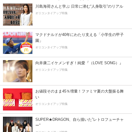
川島海荷さんと学ぶ 日常に潜む“人身取引”のリアル
オリコンタイアップ特集
マクドナルドが40年にわたり支える「小学生の甲子
園」
オリコンタイアップ特集
向井康二イケメンすぎ！純愛『（LOVE SONG）』
オリコンタイアップ特集
お値段そのまま45％増量！ファミマ夏の大盤振る舞
い
オリコンタイアップ特集
SUPER★DRAGON、自ら描いた”レトロフューチャ
ー”