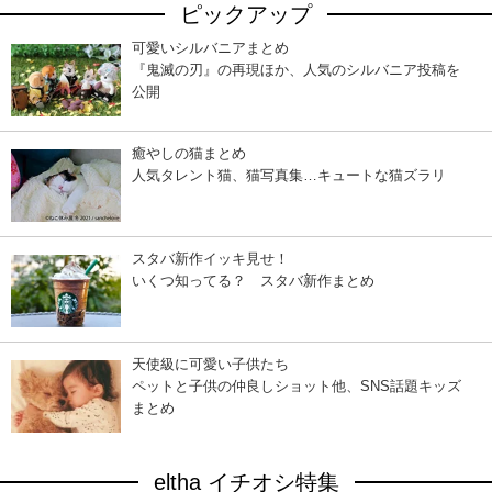
ピックアップ
可愛いシルバニアまとめ
『鬼滅の刃』の再現ほか、人気のシルバニア投稿を
公開
癒やしの猫まとめ
人気タレント猫、猫写真集…キュートな猫ズラリ
スタバ新作イッキ見せ！
いくつ知ってる？ スタバ新作まとめ
天使級に可愛い子供たち
ペットと子供の仲良しショット他、SNS話題キッズ
まとめ
eltha イチオシ特集