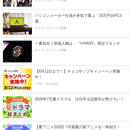
オリコンタイアップ特集
パソコンメーカー社員が本気で選ぶ「10万円台PC3
選」
オリコンタイアップ特集
一番似合う登場人物は…『VIVANT』限定ウオッチ
オリコンタイアップ特集
【8月12日まで！】チョコザップキャンペーン実施
中！
（PR）chocoZAP
2026年7月夏ドラマも、注目作＆話題作が勢ぞろい！
【夏アニメ2026】7月期夏の新アニメを一挙紹介！