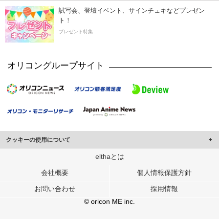
試写会、登壇イベント、サインチェキなどプレゼン
ト！
プレゼント特集
オリコングループサイト
クッキーの使用について
このサイトでは Cookie を使用して、ユーザーに合わせたコンテンツや広告の
elthaとは
表示、ソーシャル メディア機能の提供、広告の表示回数やクリック数の測定を
会社概要
個人情報保護方針
行っています。
また、ユーザーによるサイトの利用状況についても情報を収集し、ソーシャル
お問い合わせ
採用情報
メディアや広告配信、データ解析の各パートナーに提供しています。
各パートナーは、この情報とユーザーが各パートナーに提供した他の情報や、
© oricon ME inc.
ユーザーが各パートナーのサービスを使用したときに収集した他の情報を組み
合わせて使用することがあります。