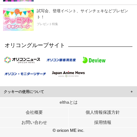
試写会、登壇イベント、サインチェキなどプレゼン
ト！
プレゼント特集
オリコングループサイト
クッキーの使用について
このサイトでは Cookie を使用して、ユーザーに合わせたコンテンツや広告の
elthaとは
表示、ソーシャル メディア機能の提供、広告の表示回数やクリック数の測定を
会社概要
個人情報保護方針
行っています。
また、ユーザーによるサイトの利用状況についても情報を収集し、ソーシャル
お問い合わせ
採用情報
メディアや広告配信、データ解析の各パートナーに提供しています。
各パートナーは、この情報とユーザーが各パートナーに提供した他の情報や、
© oricon ME inc.
ユーザーが各パートナーのサービスを使用したときに収集した他の情報を組み