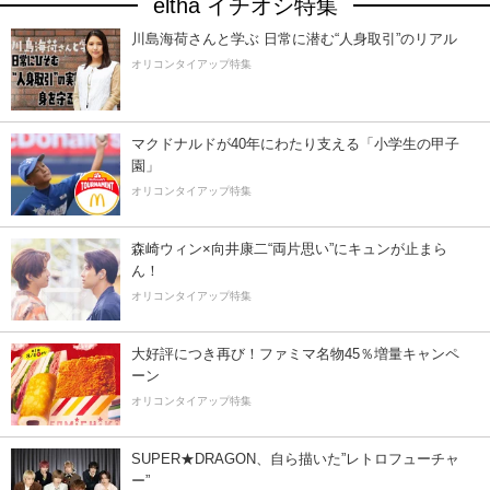
eltha イチオシ特集
川島海荷さんと学ぶ 日常に潜む“人身取引”のリアル
オリコンタイアップ特集
マクドナルドが40年にわたり支える「小学生の甲子
園」
オリコンタイアップ特集
森崎ウィン×向井康二“両片思い”にキュンが止まら
ん！
オリコンタイアップ特集
大好評につき再び！ファミマ名物45％増量キャンペ
ーン
オリコンタイアップ特集
SUPER★DRAGON、自ら描いた”レトロフューチャ
ー”