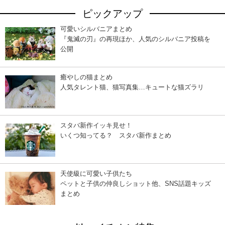
ピックアップ
可愛いシルバニアまとめ
『鬼滅の刃』の再現ほか、人気のシルバニア投稿を
公開
癒やしの猫まとめ
人気タレント猫、猫写真集…キュートな猫ズラリ
スタバ新作イッキ見せ！
いくつ知ってる？ スタバ新作まとめ
天使級に可愛い子供たち
ペットと子供の仲良しショット他、SNS話題キッズ
まとめ