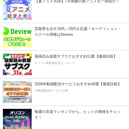
【夏アニメ2026】7月期夏の新アニメを一挙紹介！
芸能界を志す10代～20代を応援！オーディション・
スクール情報はDeview
漫画読み放題サブスクおすすめ11選【徹底比較】
オリコン顧客満足度ランキング
2026年動画配信サービスおすすめ40選【徹底比較】
CS動画配信サービス20選
毎週の音楽ランキングから、ヒットの推移をチェッ
ク！