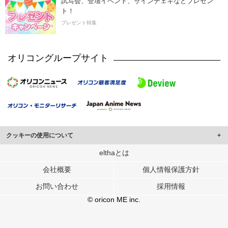
試写会、登壇イベント、サインチェキなどプレゼン
ト！
プレゼント特集
オリコングループサイト
クッキーの使用について
このサイトでは Cookie を使用して、ユーザーに合わせたコンテンツや広告の
elthaとは
表示、ソーシャル メディア機能の提供、広告の表示回数やクリック数の測定を
会社概要
個人情報保護方針
行っています。
また、ユーザーによるサイトの利用状況についても情報を収集し、ソーシャル
お問い合わせ
採用情報
メディアや広告配信、データ解析の各パートナーに提供しています。
各パートナーは、この情報とユーザーが各パートナーに提供した他の情報や、
© oricon ME inc.
ユーザーが各パートナーのサービスを使用したときに収集した他の情報を組み
合わせて使用することがあります。