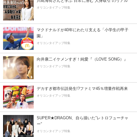
川島海荷さんと学ぶ 日常に潜む“人身取引”のリアル
オリコンタイアップ特集
マクドナルドが40年にわたり支える「小学生の甲子
園」
オリコンタイアップ特集
向井康二イケメンすぎ！純愛『（LOVE SONG）』
オリコンタイアップ特集
デカすぎ都市伝説発生!?ファミマ45％増量作戦再来
オリコンタイアップ特集
SUPER★DRAGON、自ら描いた”レトロフューチャ
ー”
オリコンタイアップ特集