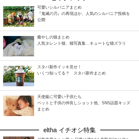
可愛いシルバニアまとめ
『鬼滅の刃』の再現ほか、人気のシルバニア投稿を
公開
癒やしの猫まとめ
人気タレント猫、猫写真集…キュートな猫ズラリ
スタバ新作イッキ見せ！
いくつ知ってる？ スタバ新作まとめ
天使級に可愛い子供たち
ペットと子供の仲良しショット他、SNS話題キッズ
まとめ
eltha イチオシ特集