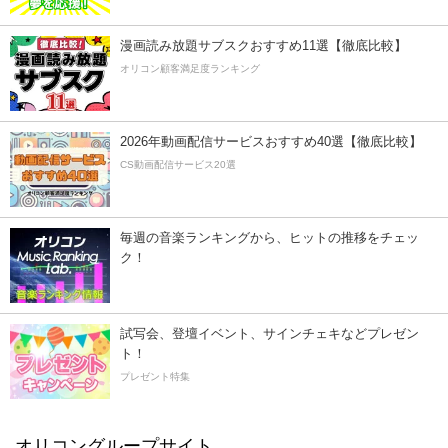
漫画読み放題サブスクおすすめ11選【徹底比較】
オリコン顧客満足度ランキング
2026年動画配信サービスおすすめ40選【徹底比較】
CS動画配信サービス20選
毎週の音楽ランキングから、ヒットの推移をチェッ
ク！
試写会、登壇イベント、サインチェキなどプレゼン
ト！
プレゼント特集
オリコングループサイト