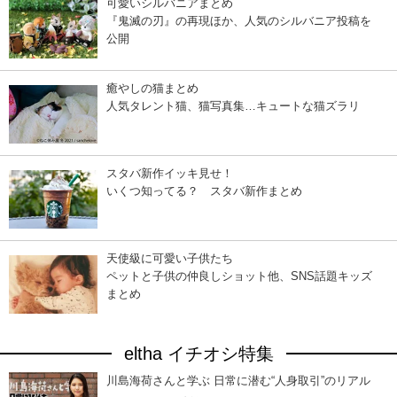
可愛いシルバニアまとめ
『鬼滅の刃』の再現ほか、人気のシルバニア投稿を
公開
癒やしの猫まとめ
人気タレント猫、猫写真集…キュートな猫ズラリ
スタバ新作イッキ見せ！
いくつ知ってる？ スタバ新作まとめ
天使級に可愛い子供たち
ペットと子供の仲良しショット他、SNS話題キッズ
まとめ
eltha イチオシ特集
川島海荷さんと学ぶ 日常に潜む“人身取引”のリアル