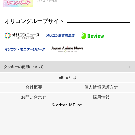
プレゼント特集
オリコングループサイト
クッキーの使用について
このサイトでは Cookie を使用して、ユーザーに合わせたコンテンツや広告の
elthaとは
表示、ソーシャル メディア機能の提供、広告の表示回数やクリック数の測定を
会社概要
個人情報保護方針
行っています。
また、ユーザーによるサイトの利用状況についても情報を収集し、ソーシャル
お問い合わせ
採用情報
メディアや広告配信、データ解析の各パートナーに提供しています。
各パートナーは、この情報とユーザーが各パートナーに提供した他の情報や、
© oricon ME inc.
ユーザーが各パートナーのサービスを使用したときに収集した他の情報を組み
合わせて使用することがあります。