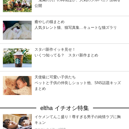
公開
癒やしの猫まとめ
人気タレント猫、猫写真集…キュートな猫ズラリ
スタバ新作イッキ見せ！
いくつ知ってる？ スタバ新作まとめ
天使級に可愛い子供たち
ペットと子供の仲良しショット他、SNS話題キッズ
まとめ
eltha イチオシ特集
イケメンてんこ盛り！尊すぎる男子の純情ラブに胸
キュン