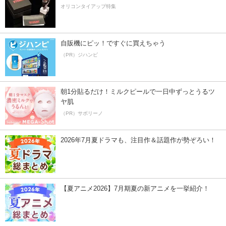
オリコンタイアップ特集
自販機にピッ！ですぐに買えちゃう
（PR）ジハンピ
朝1分貼るだけ！ミルクピールで一日中ずっとうるツ
ヤ肌
（PR）サボリーノ
2026年7月夏ドラマも、注目作＆話題作が勢ぞろい！
【夏アニメ2026】7月期夏の新アニメを一挙紹介！