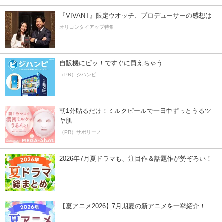
『VIVANT』限定ウオッチ、プロデューサーの感想は
オリコンタイアップ特集
自販機にピッ！ですぐに買えちゃう
（PR）ジハンピ
朝1分貼るだけ！ミルクピールで一日中ずっとうるツ
ヤ肌
（PR）サボリーノ
2026年7月夏ドラマも、注目作＆話題作が勢ぞろい！
【夏アニメ2026】7月期夏の新アニメを一挙紹介！