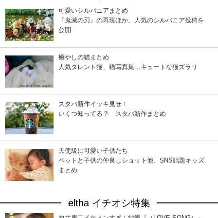
可愛いシルバニアまとめ
『鬼滅の刃』の再現ほか、人気のシルバニア投稿を
公開
癒やしの猫まとめ
人気タレント猫、猫写真集…キュートな猫ズラリ
スタバ新作イッキ見せ！
いくつ知ってる？ スタバ新作まとめ
天使級に可愛い子供たち
ペットと子供の仲良しショット他、SNS話題キッズ
まとめ
eltha イチオシ特集
向井康二イケメンすぎ！純愛『（LOVE SONG）』