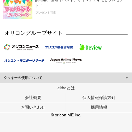
ト！
プレゼント特集
オリコングループサイト
クッキーの使用について
このサイトでは Cookie を使用して、ユーザーに合わせたコンテンツや広告の
elthaとは
表示、ソーシャル メディア機能の提供、広告の表示回数やクリック数の測定を
会社概要
個人情報保護方針
行っています。
また、ユーザーによるサイトの利用状況についても情報を収集し、ソーシャル
お問い合わせ
採用情報
メディアや広告配信、データ解析の各パートナーに提供しています。
各パートナーは、この情報とユーザーが各パートナーに提供した他の情報や、
© oricon ME inc.
ユーザーが各パートナーのサービスを使用したときに収集した他の情報を組み
合わせて使用することがあります。