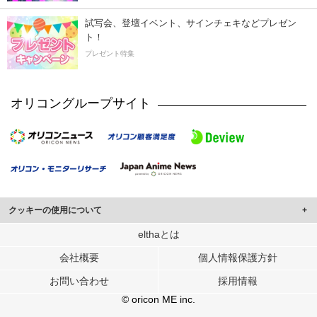
試写会、登壇イベント、サインチェキなどプレゼン
ト！
プレゼント特集
オリコングループサイト
クッキーの使用について
このサイトでは Cookie を使用して、ユーザーに合わせたコンテンツや広告の
elthaとは
表示、ソーシャル メディア機能の提供、広告の表示回数やクリック数の測定を
会社概要
個人情報保護方針
行っています。
また、ユーザーによるサイトの利用状況についても情報を収集し、ソーシャル
お問い合わせ
採用情報
メディアや広告配信、データ解析の各パートナーに提供しています。
各パートナーは、この情報とユーザーが各パートナーに提供した他の情報や、
© oricon ME inc.
ユーザーが各パートナーのサービスを使用したときに収集した他の情報を組み