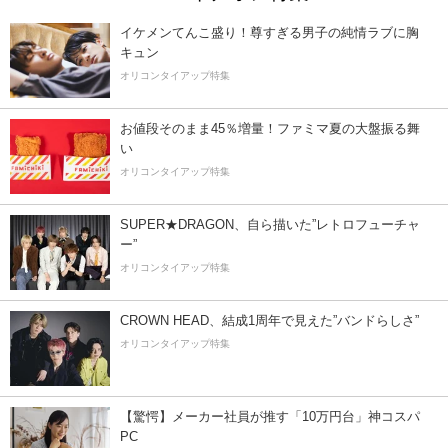
イケメンてんこ盛り！尊すぎる男子の純情ラブに胸
キュン
オリコンタイアップ特集
お値段そのまま45％増量！ファミマ夏の大盤振る舞
い
オリコンタイアップ特集
SUPER★DRAGON、自ら描いた”レトロフューチャ
ー”
オリコンタイアップ特集
CROWN HEAD、結成1周年で見えた”バンドらしさ”
オリコンタイアップ特集
【驚愕】メーカー社員が推す「10万円台」神コスパ
PC