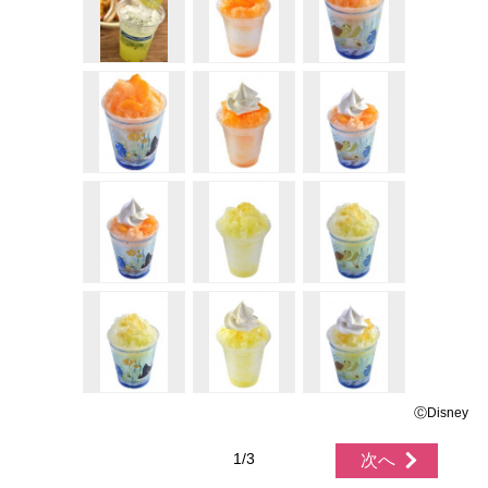
ⒸDisney
1/3
次へ