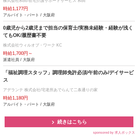
株式会社和田/在宅介護サポートサービス 和田
時給1,177円
アルバイト・パート / 大阪府
0歳児から2歳児まで担当の保育士/実務未経験・経験が浅く
てもOK/履歴書不要
株式会社ウィルオブ・ワーク KC
時給1,700円～
派遣社員 / 大阪府
「福祉調理スタッフ」調理師免許必須/午前のみ/デイサービ
ス
アデランテ 株式会社/宅老所あでらんて二条通りの家
時給1,180円
アルバイト・パート / 大阪府
続きはこちら
sponsored by 求人ボックス