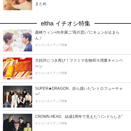
まとめ
eltha イチオシ特集
森崎ウィン×向井康二“両片思い”にキュンが止まら
ん！
オリコンタイアップ特集
大好評につき再び！ファミマ名物45％増量キャンペ
ーン
オリコンタイアップ特集
SUPER★DRAGON、自ら描いた”レトロフューチャ
ー”
オリコンタイアップ特集
CROWN HEAD、結成1周年で見えた”バンドらしさ”
オリコンタイアップ特集