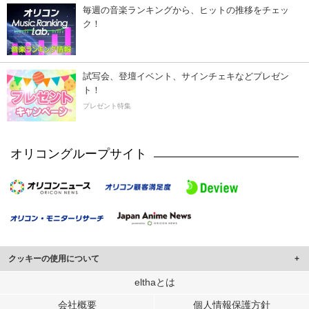
毎週の音楽ランキングから、ヒットの推移をチェッ
ク！
試写会、登壇イベント、サインチェキなどプレゼン
ト！
プレゼント特集
オリコングループサイト
クッキーの使用について
このサイトでは Cookie を使用して、ユーザーに合わせたコンテンツや広告の
elthaとは
表示、ソーシャル メディア機能の提供、広告の表示回数やクリック数の測定を
会社概要
個人情報保護方針
行っています。