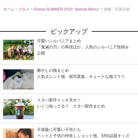
ホーム
>
グルメ
>
Disney SUMMER 2015~Special Menu~
> 画像・写真詳細
ピックアップ
可愛いシルバニアまとめ
『鬼滅の刃』の再現ほか、人気のシルバニア投稿を
公開
癒やしの猫まとめ
人気タレント猫、猫写真集…キュートな猫ズラリ
スタバ新作イッキ見せ！
いくつ知ってる？ スタバ新作まとめ
天使級に可愛い子供たち
ペットと子供の仲良しショット他、SNS話題キッズ